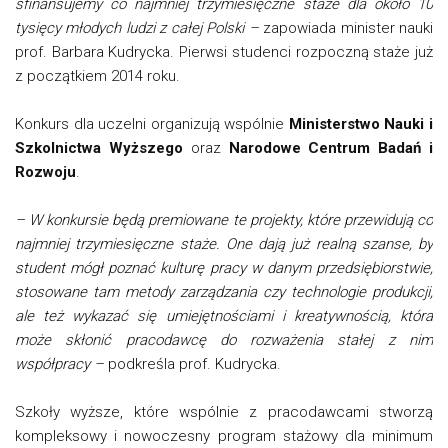
sfinansujemy co najmniej trzymiesięczne staże dla około 10
tysięcy młodych ludzi z całej Polski –
zapowiada minister nauki
prof. Barbara Kudrycka. Pierwsi studenci rozpoczną staże już
z początkiem 2014 roku.
Konkurs dla uczelni organizują wspólnie
Ministerstwo Nauki i
Szkolnictwa Wyższego
oraz
Narodowe Centrum Badań i
Rozwoju
.
– W konkursie będą premiowane te projekty, które przewidują co
najmniej trzymiesięczne staże. One dają już realną szanse, by
student mógł poznać kulturę pracy w danym przedsiębiorstwie,
stosowane tam metody zarządzania czy technologie produkcji,
ale też wykazać się umiejętnościami i kreatywnością, która
może skłonić pracodawcę do rozważenia stałej z nim
współpracy –
podkreśla prof. Kudrycka.
Szkoły wyższe, które wspólnie z pracodawcami stworzą
kompleksowy i nowoczesny program stażowy dla minimum