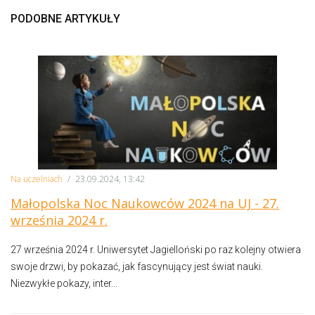
PODOBNE ARTYKUŁY
Na uczelniach
/
23.09.2024, 13:42
Małopolska Noc Naukowców 2024 na UJ - 27.
września 2024 r.
27 września 2024 r. Uniwersytet Jagielloński po raz kolejny otwiera
swoje drzwi, by pokazać, jak fascynujący jest świat nauki.
Niezwykłe pokazy, inter...