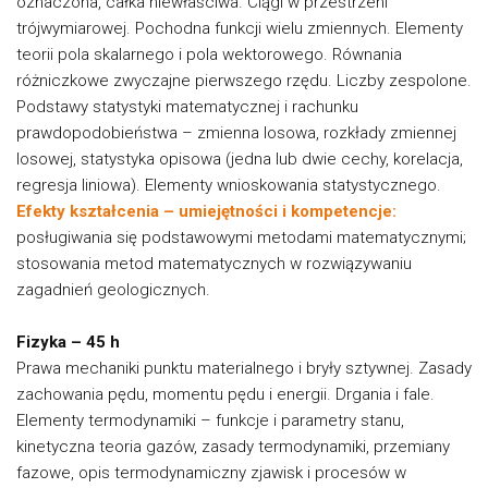
oznaczona, całka niewłaściwa. Ciągi w przestrzeni
trójwymiarowej. Pochodna funkcji wielu zmiennych. Elementy
teorii pola skalarnego i pola wektorowego. Równania
różniczkowe zwyczajne pierwszego rzędu. Liczby zespolone.
Podstawy statystyki matematycznej i rachunku
prawdopodobieństwa – zmienna losowa, rozkłady zmiennej
losowej, statystyka opisowa (jedna lub dwie cechy, korelacja,
regresja liniowa). Elementy wnioskowania statystycznego.
Efekty kształcenia – umiejętności i kompetencje:
posługiwania się podstawowymi metodami matematycznymi;
stosowania metod matematycznych w rozwiązywaniu
zagadnień geologicznych.
Fizyka – 45 h
Prawa mechaniki punktu materialnego i bryły sztywnej. Zasady
zachowania pędu, momentu pędu i energii. Drgania i fale.
Elementy termodynamiki – funkcje i parametry stanu,
kinetyczna teoria gazów, zasady termodynamiki, przemiany
fazowe, opis termodynamiczny zjawisk i procesów w