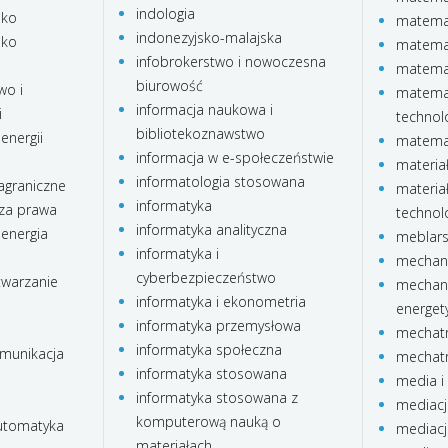
indologia
sko
matemat
indonezyjsko-malajska
sko
matema
infobrokerstwo i nowoczesna
matema
biurowość
wo i
matemat
informacja naukowa i
i
technol
bibliotekoznawstwo
energii
matemat
informacja w e-społeczeństwie
materia
informatologia stosowana
agraniczne
materia
informatyka
za prawa
technolo
informatyka analityczna
 energia
meblar
informatyka i
mechani
cyberbezpieczeństwo
twarzanie
mechani
informatyka i ekonometria
energet
informatyka przemysłowa
mechatr
informatyka społeczna
omunikacja
mechatr
informatyka stosowana
media i 
informatyka stosowana z
mediacj
komputerową nauką o
automatyka
mediacj
materiałach