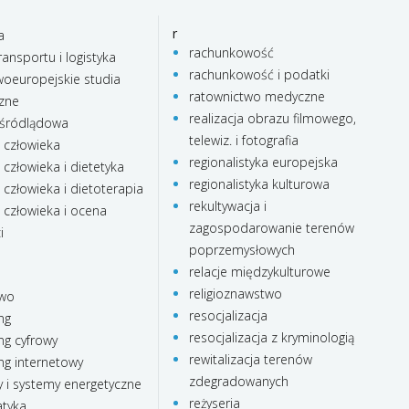
r
a
rachunkowość
ransportu i logistyka
rachunkowość i podatki
oeuropejskie studia
ratownictwo medyczne
czne
realizacja obrazu filmowego,
 śródlądowa
telewiz. i fotografia
e człowieka
regionalistyka europejska
 człowieka i dietetyka
regionalistyka kulturowa
 człowieka i dietoterapia
rekultywacja i
 człowieka i ocena
zagospodarowanie terenów
i
poprzemysłowych
relacje międzykulturowe
religioznawstwo
two
resocjalizacja
ng
resocjalizacja z kryminologią
ng cyfrowy
rewitalizacja terenów
ng internetowy
zdegradowanych
 i systemy energetyczne
reżyseria
tyka