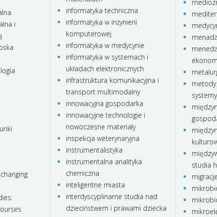
medioz
informatyka techniczna
alna
mediter
informatyka w inżynierii
lna i
medycyn
komputerowej
ą
menadże
informatyka w medycynie
ubska
menedże
informatyka w systemach i
ekonom
układach elektronicznych
logia
metalur
infrastruktura komunikacyjna i
metody 
transport multimodalny
systemy
innowacyjna gospodarka
międzyn
innowacyjne technologie i
gospod
nowoczesne materiały
unki
międzyn
inspekcja weterynaryjna
kulturo
instrumentalistyka
międzyw
instrumentalna analityka
studia 
chemiczna
 changing
migracj
inteligentne miasta
mikrobi
interdyscyplinarne studia nad
ies:
mikrobi
dzieciństwem i prawami dziecka
courses
mikroele