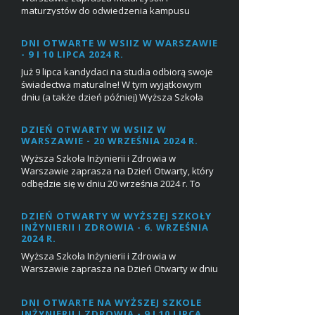
maturzystów do odwiedzenia kampusu
SGGW i udziału w Dniu Otwartym 1 marca
2025 w godz. 10:00-...
DNI OTWARTE W WSIIZ W WARSZAWIE
- 9 I 10 LIPCA 2024 R.
Już 9 lipca kandydaci na studia odbiorą swoje
świadectwa maturalne! W tym wyjątkowym
dniu (a także dzień później) Wyższa Szkoła
Inżynierii i Zdrowia w Warszawie chce
zaprosi...
DZIEŃ OTWARTY W WSIIZ W
WARSZAWIE - 20 WRZEŚNIA 2024 R.
Wyższa Szkoła Inżynierii i Zdrowia w
Warszawie zaprasza na Dzień Otwarty, który
odbędzie się w dniu 20 września 2024 r. To
doskonała okazja, by poczuć atmosferę
uczelni, por...
DZIEŃ OTWARTY W WYŻSZEJ SZKOŁY
INŻYNIERII I ZDROWIA - 6. WRZEŚNIA
2024 R.
Wyższa Szkoła Inżynierii i Zdrowia w
Warszawie zaprasza na Dzień Otwarty w dniu
6 września 2024 r., podczas których na
przyszłych maturzystów będą czekać:
DNI OTWARTE NA WYŻSZEJ SZKOLE
Prezenta...
INŻYNIERII I ZDROWIA - 9 I 10 LIPCA