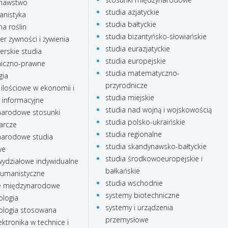
nawstwo
studia azjatyckie
anistyka
studia bałtyckie
a roślin
studia bizantyńsko-słowiańskie
r żywności i żywienia
studia eurazjatyckie
rskie studia
studia europejskie
iczno-prawne
studia matematyczno-
gia
przyrodnicze
ilościowe w ekonomii i
studia miejskie
 informacyjne
studia nad wojną i wojskowością
arodowe stosunki
studia polsko-ukraińskie
arcze
studia regionalne
arodowe studia
studia skandynawsko-bałtyckie
we
studia środkowoeuropejskie i
ydziałowe indywidualne
bałkańskie
humanistyczne
studia wschodnie
e międzynarodowe
systemy biotechniczne
ologia
systemy i urządzenia
ologia stosowana
przemysłowe
ktronika w technice i