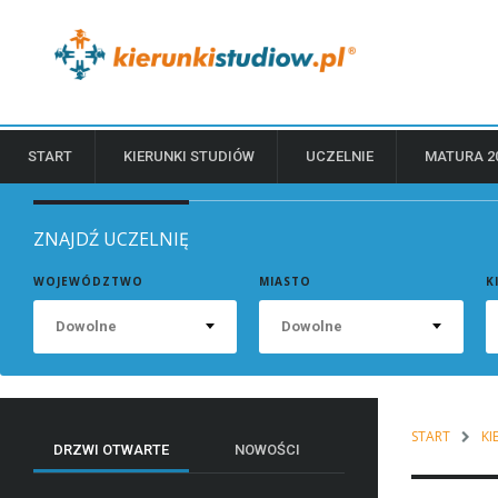
START
KIERUNKI STUDIÓW
UCZELNIE
MATURA 2
ZNAJDŹ UCZELNIĘ
WOJEWÓDZTWO
MIASTO
K
Dowolne
Dowolne
START
KI
DRZWI OTWARTE
NOWOŚCI