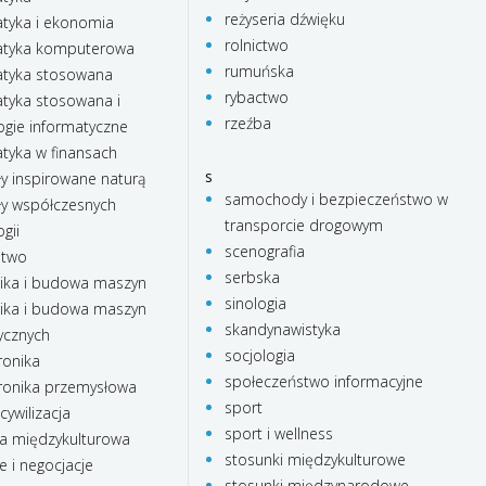
reżyseria dźwięku
yka i ekonomia
rolnictwo
tyka komputerowa
rumuńska
tyka stosowana
rybactwo
yka stosowana i
rzeźba
ogie informatyczne
yka w finansach
s
ły inspirowane naturą
samochody i bezpieczeństwo w
ły współczesnych
transporcie drogowym
gii
scenografia
stwo
serbska
ka i budowa maszyn
sinologia
ka i budowa maszyn
skandynawistyka
ycznych
socjologia
onika
społeczeństwo informacyjne
onika przemysłowa
sport
cywilizacja
sport i wellness
a międzykulturowa
stosunki międzykulturowe
e i negocjacje
stosunki międzynarodowe