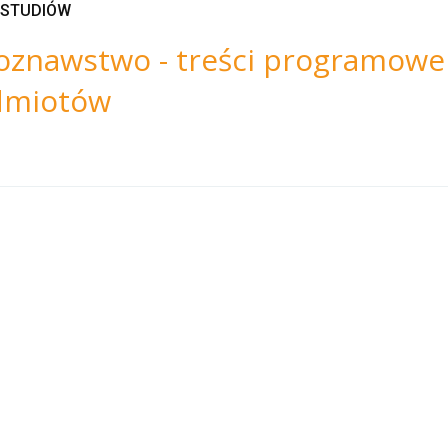
 STUDIÓW
ioznawstwo - treści programowe
dmiotów