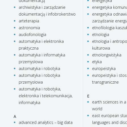
dokumentacją
energetyka
archiwistyka i zarządzanie
energetyka komun
dokumentacją i infobrokerstwo
energetyka odnawia
arteterapia
zarządzanie energi
astronomia
etnofilologia kasz
audiofonologia
etnologia
automatyka i elektronika
etnologia i antropo
praktyczna
kulturowa
automatyka i informatyka
etnolongwistyka
przemysłowa
etyka
automatyka i robotyka
europeistyka
automatyka i robotyka
europeistyka i stos
przemysłowa
transgraniczne
automatyka i robotyka,
elektronika i telekomunikacja,
E
earth sciences in a
informatyka
world
east european stud
A
advanced analytics – big data
languages and dis