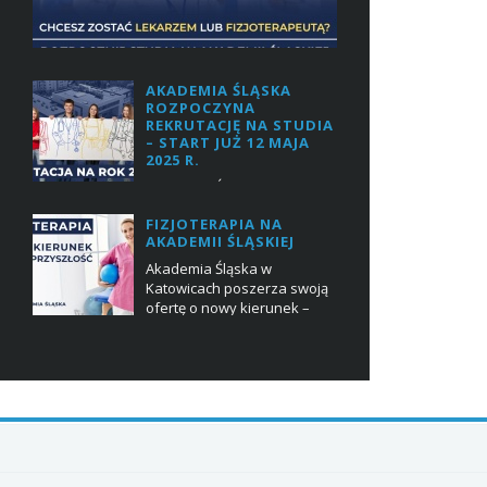
AKADEMIA ŚLĄSKA
ROZPOCZYNA
REKRUTACJĘ NA STUDIA
– START JUŻ 12 MAJA
2025 R.
Akademia Śląska w
Katowicach ogłasza rozpoczęcie rekrutacji na
FIZJOTERAPIA NA
studia na rok akademicki 2025/2026. Już od 12
AKADEMII ŚLĄSKIEJ
maja 2025 r. kandydaci będą mogli zapisywać
się na wybrane kierunk...
Akademia Śląska w
Katowicach poszerza swoją
ofertę o nowy kierunek –
fizjoterapia. Kształcenie na nowym kierunku
będzie możliwe już od nowego roku
akademickieg...