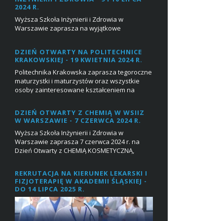
2024 R.
Wyższa Szkoła Inżynierii i Zdrowia w
Warszawie zaprasza na wyjątkowe
wydarzenie, które odbędzie się na dwóch
kampusach!W dniach 9 i 10 lipca 2024
DZIEŃ OTWARTY NA POLITECHNICE
odbędzie się Dzień O...
KRAKOWSKIEJ - 19 KWIETNIA 2024 R.
Politechnika Krakowska zaprasza tegoroczne
maturzystki i maturzystów oraz wszystkie
osoby zainteresowane kształceniem na
Politechnice na Dzień Otwarty, który
odbędzie...
DZIEŃ OTWARTY Z CHEMIĄ W WSIIZ
W WARSZAWIE - 7 CZERWCA 2024 R.
Wyższa Szkoła Inżynierii i Zdrowia w
Warszawie zaprasza 7 czerwca 2024 r. na
Dzień Otwarty z CHEMIĄ KOSMETYCZNĄ,
CHEMIĄ OGÓLNĄ, CHEMIĄ ŻWNOŚCI [studia I
stopnia] oraz TECHNO...
REKRUTACJA NA KIERUNEK LEKARSKI I
FIZJOTERAPIĘ W AKADEMII ŚLĄSKIEJ -
DO 14 LIPCA 2025 R.