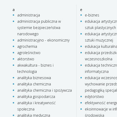
a
e
administracja
e-biznes
administracja publiczna w
edukacja artystycz
systemie bezpieczeństwa
sztuk plastycznych
narodowego
edukacja artystycz
administracyjno - ekonomiczny
sztuki muzycznej
agrochemia
edukacja kulturaln
agroleśnictwo
edukacja przedszko
aktorstwo
wczesnoszkolna
akwakultura - biznes i
edukacja technicz
technologia
informatyczna
analityka biznesowa
edukacja wczesnos
analityka chemiczna
wychowanie przeds
analityka chemiczna i spożywcza
pedagogiką specja
analityka gospodarcza
edytorstwo
analityka i kreatywność
efektywność energ
społeczna
ekoinnowacje w inf
analityka medyczna
środowiska