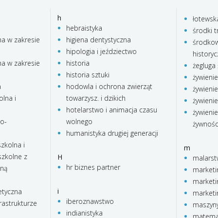
h
łotewsk
hebraistyka
środki t
na w zakresie
higiena dentystyczna
środkow
hipologia i jeździectwo
history
na w zakresie
historia
żegluga
historia sztuki
żywieni
a
hodowla i ochrona zwierząt
żywienie
lna i
towarzysz. i dzikich
żywienie
hotelarstwo i animacja czasu
żywienie
no-
wolnego
żywnośc
humanistyka drugiej generacji
zkolna i
m
zkolne z
H
malars
hr biznes partner
lną
marketi
marketi
i
etyczna
marketi
iberoznawstwo
rastrukturze
maszyny
indianistyka
matema