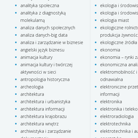
analityka społeczna
ekologia i środowi
analityka z diagnostyką
ekologia i środowi
molekularną
ekologia miast
analiza danych społecznych
ekologiczne rolnict
analiza danych-big data
produkcja żywnośc
analiza i zarządzanie w biznesie
ekologiczne źródła 
angielski język biznesu
ekonomia
animacja kultury
ekonomia – rynki z
animacja kultury i twórczej
ekonomiczna anali
aktywności w sieci
elektromobilność i
antropologia historyczna
odnawialna
archeologia
elektroniczne prze
architektura
informacji
architektura i urbanistyka
elektronika
architektura informacji
elektronika i telek
architektura krajobrazu
elektroradiologia
architektura wnętrz
elektrotechnika
archiwistyka i zarządzanie
elektrotechnika i 