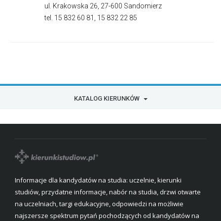
ul. Krakowska 26, 27-600 Sandomierz
tel. 15 832 60 81, 15 832 22 85
KATALOG KIERUNKÓW
Informacje dla kandydatów na studia: uczelnie, kierunki
studiów, przydatne informacje, nabór na studia, drzwi otwarte
na uczelniach, targi edukacyjne, odpowiedzi na możliwie
najszersze spektrum pytań pochodzących od kandydatów na