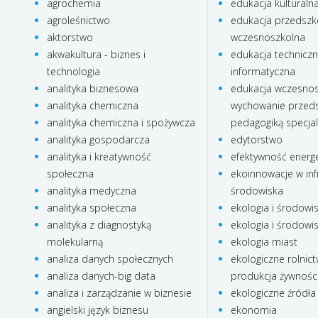
agrochemia
edukacja kulturaln
agroleśnictwo
edukacja przedszko
aktorstwo
wczesnoszkolna
akwakultura - biznes i
edukacja technicz
technologia
informatyczna
analityka biznesowa
edukacja wczesnos
analityka chemiczna
wychowanie przeds
analityka chemiczna i spożywcza
pedagogiką specja
analityka gospodarcza
edytorstwo
analityka i kreatywność
efektywność energ
społeczna
ekoinnowacje w inf
analityka medyczna
środowiska
analityka społeczna
ekologia i środowi
analityka z diagnostyką
ekologia i środowi
molekularną
ekologia miast
analiza danych społecznych
ekologiczne rolnict
analiza danych-big data
produkcja żywnośc
analiza i zarządzanie w biznesie
ekologiczne źródła 
angielski język biznesu
ekonomia