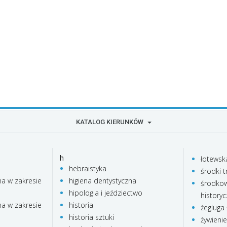
KATALOG KIERUNKÓW
h
łotewsk
hebraistyka
środki t
na w zakresie
higiena dentystyczna
środkow
hipologia i jeździectwo
history
na w zakresie
historia
żegluga
historia sztuki
żywieni