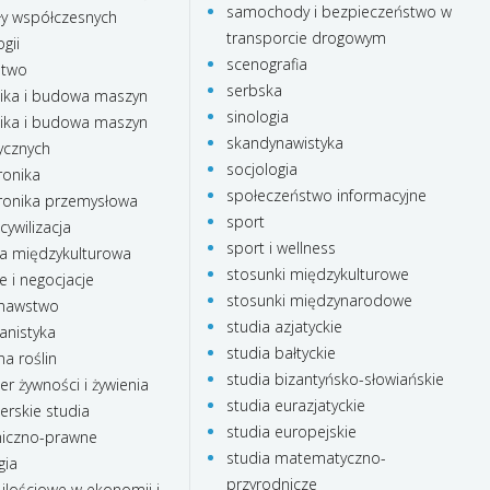
samochody i bezpieczeństwo w
ły współczesnych
transporcie drogowym
gii
scenografia
stwo
serbska
ka i budowa maszyn
sinologia
ka i budowa maszyn
skandynawistyka
ycznych
socjologia
onika
społeczeństwo informacyjne
onika przemysłowa
sport
cywilizacja
sport i wellness
a międzykulturowa
stosunki międzykulturowe
e i negocjacje
stosunki międzynarodowe
nawstwo
studia azjatyckie
anistyka
studia bałtyckie
a roślin
studia bizantyńsko-słowiańskie
r żywności i żywienia
studia eurazjatyckie
rskie studia
studia europejskie
iczno-prawne
studia matematyczno-
gia
przyrodnicze
ilościowe w ekonomii i