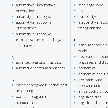
automatyka i informatyka
etnolongwistyka
przemysłowa
etyka
automatyka i robotyka
europeistyka
automatyka i robotyka
europeistyka i stos
przemysłowa
transgraniczne
automatyka i robotyka,
elektronika i telekomunikacja,
E
earth sciences in a
informatyka
world
east european stud
A
advanced analytics – big data
languages and dis
automatic control and robotics
economics
economics and it a
electronics and
B
bachelor program in finance and
telecommunicatio
accounting
emba podyplomo
bachelor program in
english studies
management
english studies – 