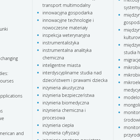
transport multimodalny
systemy
innowacyjna gospodarka
międzyn
innowacyjne technologie i
gospod
nowoczesne materiały
unki
międzyn
inspekcja weterynaryjna
kulturo
instrumentalistyka
międzyw
instrumentalna analityka
studia 
chemiczna
 changing
migracj
inteligentne miasta
mikrobi
interdyscyplinarne studia nad
ies:
mikrobi
dzieciństwem i prawami dziecka
courses
mikroele
inżynieria akustyczna
medycy
inżynieria bezpieczeństwa
pplications
modelo
inżynieria biomedyczna
mongoli
inżynieria chemiczna i
ns
monitor
procesowa
we
środow
inżynieria ciepła
monitor
inżynieria cyfryzacji
american and
przyrod