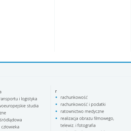
r
a
rachunkowość
ransportu i logistyka
rachunkowość i podatki
oeuropejskie studia
ratownictwo medyczne
czne
realizacja obrazu filmowego,
 śródlądowa
telewiz. i fotografia
e człowieka