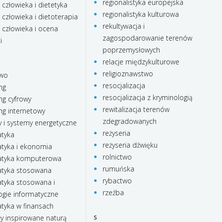
regionalistyka europejska
 człowieka i dietetyka
regionalistyka kulturowa
 człowieka i dietoterapia
rekultywacja i
 człowieka i ocena
zagospodarowanie terenów
i
poprzemysłowych
relacje międzykulturowe
religioznawstwo
two
resocjalizacja
ng
resocjalizacja z kryminologią
ng cyfrowy
rewitalizacja terenów
ng internetowy
zdegradowanych
 i systemy energetyczne
reżyseria
tyka
reżyseria dźwięku
yka i ekonomia
rolnictwo
tyka komputerowa
rumuńska
tyka stosowana
rybactwo
yka stosowana i
rzeźba
ogie informatyczne
yka w finansach
s
ły inspirowane naturą