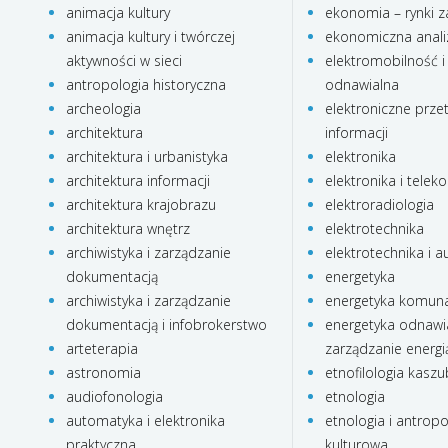
animacja kultury
ekonomia – rynki z
animacja kultury i twórczej
ekonomiczna anali
aktywności w sieci
elektromobilność i
antropologia historyczna
odnawialna
archeologia
elektroniczne prze
architektura
informacji
architektura i urbanistyka
elektronika
architektura informacji
elektronika i telek
architektura krajobrazu
elektroradiologia
architektura wnętrz
elektrotechnika
archiwistyka i zarządzanie
elektrotechnika i 
dokumentacją
energetyka
archiwistyka i zarządzanie
energetyka komun
dokumentacją i infobrokerstwo
energetyka odnawia
arteterapia
zarządzanie energi
astronomia
etnofilologia kasz
audiofonologia
etnologia
automatyka i elektronika
etnologia i antropo
praktyczna
kulturowa