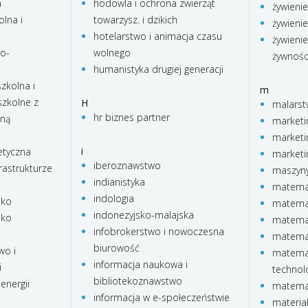
a
hodowla i ochrona zwierząt
żywienie
lna i
towarzysz. i dzikich
żywienie
hotelarstwo i animacja czasu
żywienie
no-
wolnego
żywnośc
humanistyka drugiej generacji
zkolna i
m
zkolne z
H
malars
hr biznes partner
lną
marketi
marketi
i
etyczna
marketi
iberoznawstwo
rastrukturze
maszyny
indianistyka
matema
indologia
sko
matemat
indonezyjsko-malajska
sko
matema
infobrokerstwo i nowoczesna
matema
biurowość
wo i
matemat
informacja naukowa i
i
technol
bibliotekoznawstwo
energii
matemat
informacja w e-społeczeństwie
materia