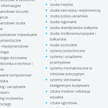
studia miejskie
 informacyjne
studia nad wojną i wojskowością
arodowe stosunki
studia polsko-ukraińskie
arcze
studia regionalne
arodowe studia
studia skandynawsko-bałtyckie
we
studia środkowoeuropejskie i
ydziałowe indywidualne
bałkańskie
humanistyczne
studia wschodnie
e międzynarodowe
systemy biotechniczne
ologia
systemy i urządzenia
ologia stosowana
przemysłowe
ktronika w technice i
systemy mechatroniczne w
nie
rolnictwie precyzyjnym
wanie komputerowe
systemy sterowania
styka
inteligentnymi budynkami
ing i zarządzanie
sztuka mediów i edukacja
iskiem
wizualna
ing środowiska
sztuka ogrodowa
niczego