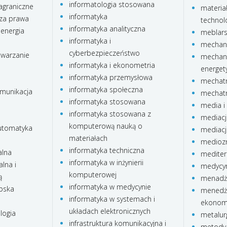
informatologia stosowana
agraniczne
materia
informatyka
za prawa
technolo
informatyka analityczna
 energia
meblar
informatyka i
mechani
cyberbezpieczeństwo
twarzanie
mechani
informatyka i ekonometria
energet
informatyka przemysłowa
mechatr
informatyka społeczna
omunikacja
mechatr
informatyka stosowana
media i 
informatyka stosowana z
mediacj
komputerową nauką o
automatyka
mediacj
materiałach
medioz
informatyka techniczna
alna
mediter
informatyka w inżynierii
lna i
medycyn
komputerowej
ą
menadże
informatyka w medycynie
ubska
menedże
informatyka w systemach i
ekonom
układach elektronicznych
logia
metalur
infrastruktura komunikacyjna i
metody 