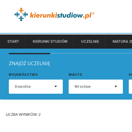
START
KIERUNKI STUDIÓW
UCZELNIE
MATURA 2
ZNAJDŹ UCZELNIĘ
WOJEWÓDZTWO
MIASTO
K
Dowolne
Wrocław
LICZBA WYNIKÓW: 2