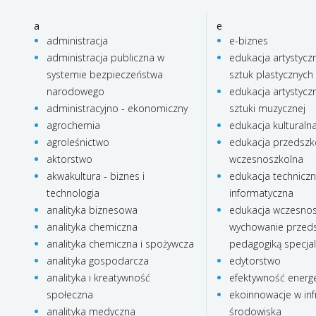
a
e
administracja
e-biznes
administracja publiczna w
edukacja artystycz
systemie bezpieczeństwa
sztuk plastycznych
narodowego
edukacja artystycz
administracyjno - ekonomiczny
sztuki muzycznej
agrochemia
edukacja kulturaln
agroleśnictwo
edukacja przedszko
aktorstwo
wczesnoszkolna
akwakultura - biznes i
edukacja technicz
technologia
informatyczna
analityka biznesowa
edukacja wczesnos
analityka chemiczna
wychowanie przeds
analityka chemiczna i spożywcza
pedagogiką specja
analityka gospodarcza
edytorstwo
analityka i kreatywność
efektywność energ
społeczna
ekoinnowacje w inf
analityka medyczna
środowiska