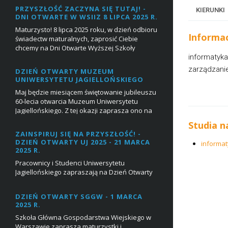
PRZYSZŁOŚĆ ZACZYNA SIĘ TUTAJ! -
KIERUNKI
DNI OTWARTE W WSIIZ 8 LIPCA 2025 R.
Maturzysto! 8 lipca 2025 roku, w dzień odbioru
Informa
świadectw maturalnych, zaprosić Ciebie
chcemy na Dni Otwarte Wyższej Szkoły
Inżynierii i Zdrowia, podczas których przyszli
informatyka 
stu...
zarządzanie 
DZIEŃ OTWARTY MUZEUM
UNIWERSYTETU JAGIELLOŃSKIEGO
Maj będzie miesiącem świętowanie jubileuszu
60-lecia otwarcia Muzeum Uniwersytetu
Jagiellońskiego. Z tej okazji zaprasza ono na
dzień otwarty 6 maja 2024 r., w którego progr...
Studia n
ZAINSPIRUJ SIĘ NA PRZYSZŁOŚĆ! -
DZIEŃ OTWARTY UJ 2025 - 21 MARCA
informa
2025 R.
Pracownicy i Studenci Uniwersytetu
Jagiellońskiego zapraszają na Dzień Otwarty
UJ 21 marca 2025 r. w godz. 9:00 – 15:00.
Marzysz o studiach na Uniwersytecie
DZIEŃ OTWARTY SGGW - 1 MARCA
Jagiellońskim?&n...
2025 R.
Szkoła Główna Gospodarstwa Wiejskiego w
Warszawie zaprasza maturzystki i