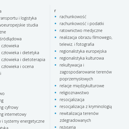
r
a
rachunkowość
ransportu i logistyka
rachunkowość i podatki
oeuropejskie studia
ratownictwo medyczne
czne
realizacja obrazu filmowego,
 śródlądowa
telewiz. i fotografia
e człowieka
regionalistyka europejska
 człowieka i dietetyka
regionalistyka kulturowa
 człowieka i dietoterapia
rekultywacja i
 człowieka i ocena
zagospodarowanie terenów
i
poprzemysłowych
relacje międzykulturowe
religioznawstwo
two
resocjalizacja
ng
resocjalizacja z kryminologią
ng cyfrowy
rewitalizacja terenów
ng internetowy
zdegradowanych
 i systemy energetyczne
reżyseria
tyka