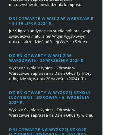
maturzystów do odwiedzenia kampusu
SGGW i udziału w Dniu Otwartym 1 marca
2025 w godz. 10:00-...
DNI OTWARTE W WSIIZ W WARSZAWIE
- 9 I 10 LIPCA 2024 R.
Już 9 lipca kandydaci na studia odbiorą swoje
świadectwa maturalne! W tym wyjątkowym
dniu (a także dzień później) Wyższa Szkoła
Inżynierii i Zdrowia w Warszawie chce
zaprosi...
DZIEŃ OTWARTY W WSIIZ W
WARSZAWIE - 20 WRZEŚNIA 2024 R.
Wyższa Szkoła Inżynierii i Zdrowia w
Warszawie zaprasza na Dzień Otwarty, który
odbędzie się w dniu 20 września 2024 r. To
doskonała okazja, by poczuć atmosferę
uczelni, por...
DZIEŃ OTWARTY W WYŻSZEJ SZKOŁY
INŻYNIERII I ZDROWIA - 6. WRZEŚNIA
2024 R.
Wyższa Szkoła Inżynierii i Zdrowia w
Warszawie zaprasza na Dzień Otwarty w dniu
6 września 2024 r., podczas których na
przyszłych maturzystów będą czekać:
DNI OTWARTE NA WYŻSZEJ SZKOLE
Prezenta...
INŻYNIERII I ZDROWIA - 9 I 10 LIPCA