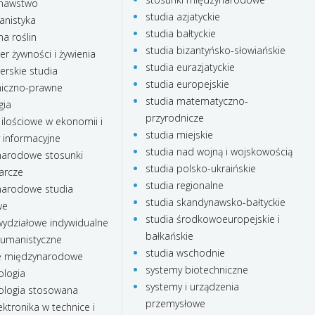
nawstwo
studia azjatyckie
anistyka
studia bałtyckie
a roślin
studia bizantyńsko-słowiańskie
r żywności i żywienia
studia eurazjatyckie
rskie studia
studia europejskie
iczno-prawne
studia matematyczno-
gia
przyrodnicze
ilościowe w ekonomii i
studia miejskie
 informacyjne
studia nad wojną i wojskowością
arodowe stosunki
studia polsko-ukraińskie
arcze
studia regionalne
arodowe studia
studia skandynawsko-bałtyckie
we
studia środkowoeuropejskie i
ydziałowe indywidualne
bałkańskie
humanistyczne
studia wschodnie
e międzynarodowe
systemy biotechniczne
ologia
systemy i urządzenia
ologia stosowana
przemysłowe
ktronika w technice i