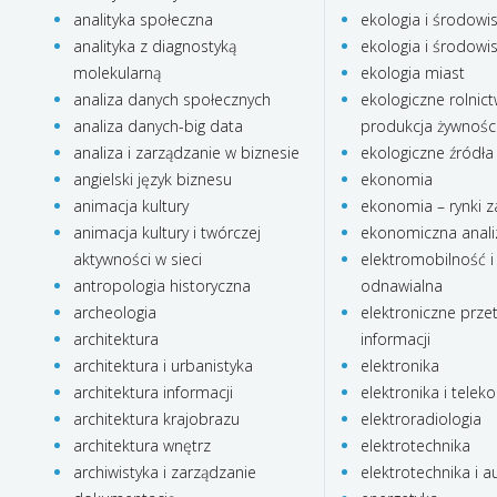
analityka społeczna
ekologia i środowi
analityka z diagnostyką
ekologia i środowi
molekularną
ekologia miast
analiza danych społecznych
ekologiczne rolnict
analiza danych-big data
produkcja żywnośc
analiza i zarządzanie w biznesie
ekologiczne źródła 
angielski język biznesu
ekonomia
animacja kultury
ekonomia – rynki z
animacja kultury i twórczej
ekonomiczna anali
aktywności w sieci
elektromobilność i
antropologia historyczna
odnawialna
archeologia
elektroniczne prze
architektura
informacji
architektura i urbanistyka
elektronika
architektura informacji
elektronika i telek
architektura krajobrazu
elektroradiologia
architektura wnętrz
elektrotechnika
archiwistyka i zarządzanie
elektrotechnika i 