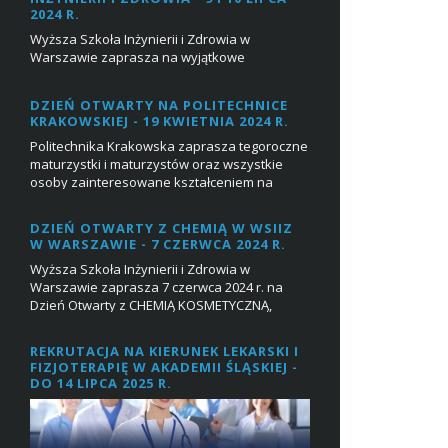
2024 R.
Wyższa Szkoła Inżynierii i Zdrowia w
Warszawie zaprasza na wyjątkowe
wydarzenie, które odbędzie się na dwóch
kampusach!W dniach 9 i 10 lipca 2024
DZIEŃ OTWARTY NA POLITECHNICE
odbędzie się Dzień O...
KRAKOWSKIEJ - 19 KWIETNIA 2024 R.
Politechnika Krakowska zaprasza tegoroczne
maturzystki i maturzystów oraz wszystkie
osoby zainteresowane kształceniem na
Politechnice na Dzień Otwarty, który
odbędzie...
DZIEŃ OTWARTY Z CHEMIĄ W WSIIZ
W WARSZAWIE - 7 CZERWCA 2024 R.
Wyższa Szkoła Inżynierii i Zdrowia w
Warszawie zaprasza 7 czerwca 2024 r. na
Dzień Otwarty z CHEMIĄ KOSMETYCZNĄ,
CHEMIĄ OGÓLNĄ, CHEMIĄ ŻWNOŚCI [studia I
stopnia] oraz TECHNO...
REKRUTACJA NA KIERUNEK LEKARSKI I
FIZJOTERAPIĘ W AKADEMII ŚLĄSKIEJ -
DO 14 LIPCA 2025 R.