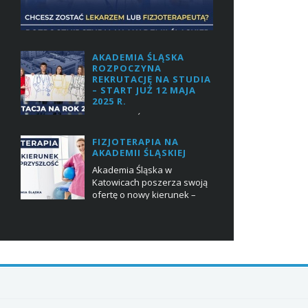
AKADEMIA ŚLĄSKA
ROZPOCZYNA
REKRUTACJĘ NA STUDIA
– START JUŻ 12 MAJA
2025 R.
Akademia Śląska w
Katowicach ogłasza rozpoczęcie rekrutacji na
FIZJOTERAPIA NA
studia na rok akademicki 2025/2026. Już od 12
AKADEMII ŚLĄSKIEJ
maja 2025 r. kandydaci będą mogli zapisywać
się na wybrane kierunk...
Akademia Śląska w
Katowicach poszerza swoją
ofertę o nowy kierunek –
fizjoterapia. Kształcenie na nowym kierunku
będzie możliwe już od nowego roku
akademickieg...