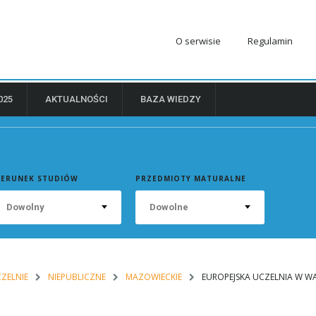
O serwisie
Regulamin
025
AKTUALNOŚCI
BAZA WIEDZY
IERUNEK STUDIÓW
PRZEDMIOTY MATURALNE
Dowolny
Dowolne
ZELNIE
NIEPUBLICZNE
MAZOWIECKIE
EUROPEJSKA UCZELNIA W W