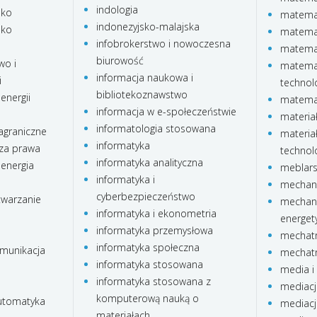
indologia
sko
matemat
indonezyjsko-malajska
sko
matema
infobrokerstwo i nowoczesna
matema
biurowość
wo i
matemat
informacja naukowa i
i
technol
bibliotekoznawstwo
energii
matemat
informacja w e-społeczeństwie
materia
informatologia stosowana
agraniczne
materia
informatyka
za prawa
technolo
informatyka analityczna
 energia
meblar
informatyka i
mechani
cyberbezpieczeństwo
twarzanie
mechani
informatyka i ekonometria
energet
informatyka przemysłowa
mechatr
informatyka społeczna
omunikacja
mechatr
informatyka stosowana
media i 
informatyka stosowana z
mediacj
komputerową nauką o
automatyka
mediacj
materiałach