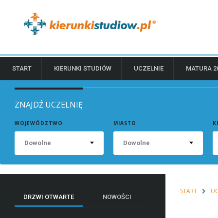
START
KIERUNKI STUDIÓW
UCZELNIE
MATURA 2
ZNAJDŹ UCZELNIĘ
WOJEWÓDZTWO
MIASTO
K
Dowolne
Dowolne
START
UC
DRZWI OTWARTE
NOWOŚCI