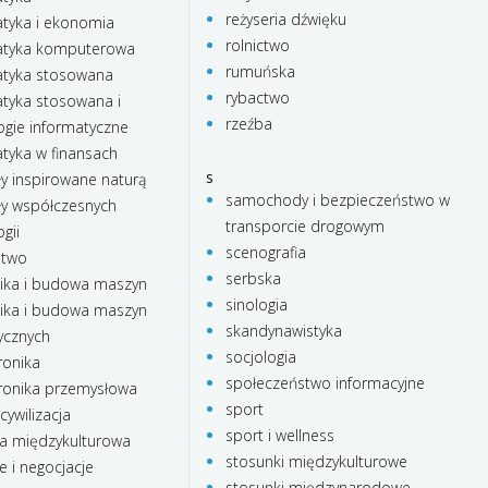
reżyseria dźwięku
yka i ekonomia
rolnictwo
tyka komputerowa
rumuńska
tyka stosowana
rybactwo
yka stosowana i
rzeźba
ogie informatyczne
yka w finansach
s
ły inspirowane naturą
samochody i bezpieczeństwo w
ły współczesnych
transporcie drogowym
gii
scenografia
stwo
serbska
ka i budowa maszyn
sinologia
ka i budowa maszyn
skandynawistyka
ycznych
socjologia
onika
społeczeństwo informacyjne
onika przemysłowa
sport
cywilizacja
sport i wellness
a międzykulturowa
stosunki międzykulturowe
e i negocjacje
stosunki międzynarodowe