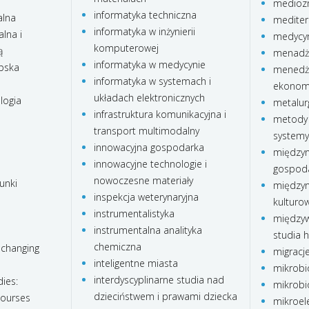
medioz
informatyka techniczna
alna
mediter
informatyka w inżynierii
lna i
medycyn
komputerowej
ą
menadże
informatyka w medycynie
ubska
menedże
informatyka w systemach i
ekonom
układach elektronicznych
logia
metalur
infrastruktura komunikacyjna i
metody 
transport multimodalny
systemy
innowacyjna gospodarka
międzyn
innowacyjne technologie i
gospod
nowoczesne materiały
unki
międzyn
inspekcja weterynaryjna
kulturo
instrumentalistyka
międzyw
instrumentalna analityka
studia 
chemiczna
 changing
migracj
inteligentne miasta
mikrobi
interdyscyplinarne studia nad
ies:
mikrobi
dzieciństwem i prawami dziecka
courses
mikroele