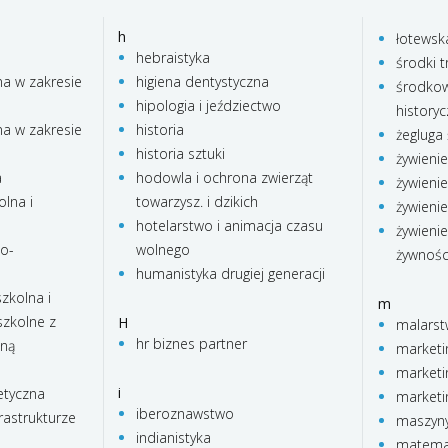
h
łotewsk
hebraistyka
środki t
na w zakresie
higiena dentystyczna
środkow
hipologia i jeździectwo
history
na w zakresie
historia
żegluga
historia sztuki
żywieni
a
hodowla i ochrona zwierząt
żywienie
lna i
towarzysz. i dzikich
żywienie
hotelarstwo i animacja czasu
żywienie
no-
wolnego
żywnośc
humanistyka drugiej generacji
zkolna i
m
zkolne z
H
malars
hr biznes partner
lną
marketi
marketi
i
etyczna
marketi
iberoznawstwo
rastrukturze
maszyny
indianistyka
matema