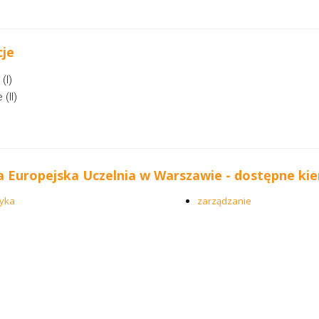
cje
(I)
(II)
a Europejska Uczelnia w Warszawie - dostępne kie
tyka
zarządzanie