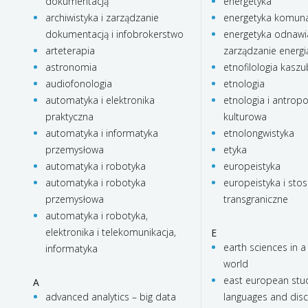
dokumentacją
energetyka
archiwistyka i zarządzanie
energetyka komun
dokumentacją i infobrokerstwo
energetyka odnawia
arteterapia
zarządzanie energi
astronomia
etnofilologia kasz
audiofonologia
etnologia
automatyka i elektronika
etnologia i antropo
praktyczna
kulturowa
automatyka i informatyka
etnolongwistyka
przemysłowa
etyka
automatyka i robotyka
europeistyka
automatyka i robotyka
europeistyka i stos
przemysłowa
transgraniczne
automatyka i robotyka,
elektronika i telekomunikacja,
E
earth sciences in a
informatyka
world
east european stud
A
advanced analytics – big data
languages and dis