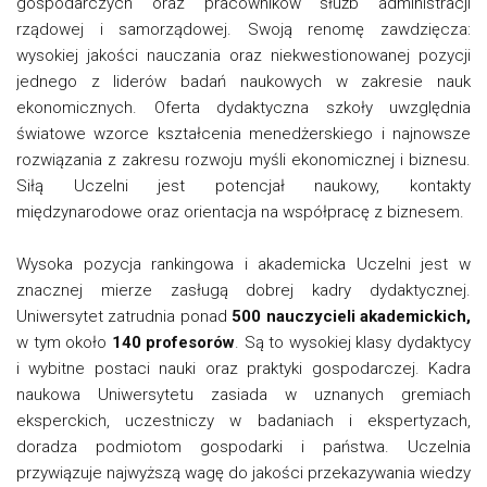
gospodarczych oraz pracowników służb administracji
rządowej i samorządowej. Swoją renomę zawdzięcza:
wysokiej jakości nauczania oraz niekwestionowanej pozycji
jednego z liderów badań naukowych w zakresie nauk
ekonomicznych. Oferta dydaktyczna szkoły uwzględnia
światowe wzorce kształcenia menedżerskiego i najnowsze
rozwiązania z zakresu rozwoju myśli ekonomicznej i biznesu.
Siłą Uczelni jest potencjał naukowy, kontakty
międzynarodowe oraz orientacja na współpracę z biznesem.
Wysoka pozycja rankingowa i akademicka Uczelni jest w
znacznej mierze zasługą dobrej kadry dydaktycznej.
Uniwersytet zatrudnia ponad
500 nauczycieli akademickich,
w tym około
140 profesorów
. Są to wysokiej klasy dydaktycy
i wybitne postaci nauki oraz praktyki gospodarczej. Kadra
naukowa Uniwersytetu zasiada w uznanych gremiach
eksperckich, uczestniczy w badaniach i ekspertyzach,
doradza podmiotom gospodarki i państwa. Uczelnia
przywiązuje najwyższą wagę do jakości przekazywania wiedzy