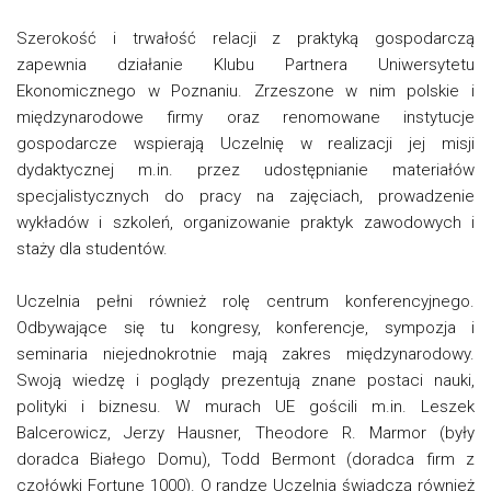
Szerokość i trwałość relacji z praktyką gospodarczą
zapewnia działanie Klubu Partnera Uniwersytetu
Ekonomicznego w Poznaniu. Zrzeszone w nim polskie i
międzynarodowe firmy oraz renomowane instytucje
gospodarcze wspierają Uczelnię w realizacji jej misji
dydaktycznej m.in. przez udostępnianie materiałów
specjalistycznych do pracy na zajęciach, prowadzenie
wykładów i szkoleń, organizowanie praktyk zawodowych i
staży dla studentów.
Uczelnia pełni również rolę centrum konferencyjnego.
Odbywające się tu kongresy, konferencje, sympozja i
seminaria niejednokrotnie mają zakres międzynarodowy.
Swoją wiedzę i poglądy prezentują znane postaci nauki,
polityki i biznesu. W murach UE gościli m.in. Leszek
Balcerowicz, Jerzy Hausner, Theodore R. Marmor (były
doradca Białego Domu), Todd Bermont (doradca firm z
czołówki Fortune 1000). O randze Uczelnia świadczą również