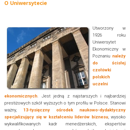
O Uniwersytecie
Utworzony w
1926 roku
Uniwersytet
Ekonomiczny w
Poznaniu
należy
do ścisłej
czołówki
polskich
uczelni
ekonomicznych
. Jest jedną z najstarszych i najbardziej
prestiżowych szkół wyższych o tym profilu w Polsce. Stanowi
ważny,
13-tysięczny ośrodek naukowo-dydaktyczny
specjalizujący się w kształceniu liderów biznesu
, wysoko
wykwalifikowanych kadr menedżerskich, ekspertów