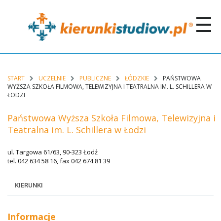
START
UCZELNIE
PUBLICZNE
ŁÓDZKIE
PAŃSTWOWA
WYŻSZA SZKOŁA FILMOWA, TELEWIZYJNA I TEATRALNA IM. L. SCHILLERA W
ŁODZI
Państwowa Wyższa Szkoła Filmowa, Telewizyjna i
Teatralna im. L. Schillera w Łodzi
ul. Targowa 61/63, 90-323 Łodź
tel. 042 634 58 16, fax 042 674 81 39
KIERUNKI
Informacje