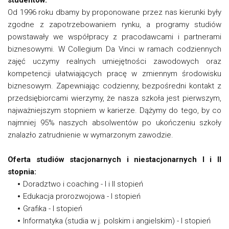
studentów.
Od 1996 roku dbamy by proponowane przez nas kierunki były
zgodne z zapotrzebowaniem rynku, a programy studiów
powstawały we współpracy z pracodawcami i partnerami
biznesowymi. W Collegium Da Vinci w ramach codziennych
zajęć uczymy realnych umiejętności zawodowych oraz
kompetencji ułatwiających pracę w zmiennym środowisku
biznesowym. Zapewniając codzienny, bezpośredni kontakt z
przedsiębiorcami wierzymy, że nasza szkoła jest pierwszym,
najważniejszym stopniem w karierze. Dążymy do tego, by co
najmniej 95% naszych absolwentów po ukończeniu szkoły
znalazło zatrudnienie w wymarzonym zawodzie.
Oferta studiów stacjonarnych i niestacjonarnych I i II
stopnia:
Doradztwo i coaching - I i II stopień
Edukacja prorozwojowa - I stopień
Grafika - I stopień
Informatyka (studia w j. polskim i angielskim) - I stopień