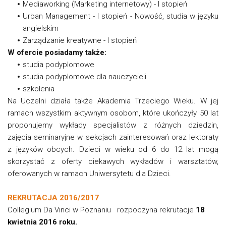
Mediaworking (Marketing internetowy) - I stopień
Urban Management - I stopień - Nowość, studia w języku
angielskim
Zarządzanie kreatywne - I stopień
W ofercie posiadamy także:
studia podyplomowe
studia podyplomowe dla nauczycieli
szkolenia
Na Uczelni działa także Akademia Trzeciego Wieku. W jej
ramach wszystkim aktywnym osobom, które ukończyły 50 lat
proponujemy wykłady specjalistów z różnych dziedzin,
zajęcia seminaryjne w sekcjach zainteresowań oraz lektoraty
z języków obcych. Dzieci w wieku od 6 do 12 lat mogą
skorzystać z oferty ciekawych wykładów i warsztatów,
oferowanych w ramach Uniwersytetu dla Dzieci.
REKRUTACJA 2016/2017
Col­le­gium Da Vin­ci w Po­zna­niu rozpoczyna rekrutacje
18
kwietnia 2016 roku.