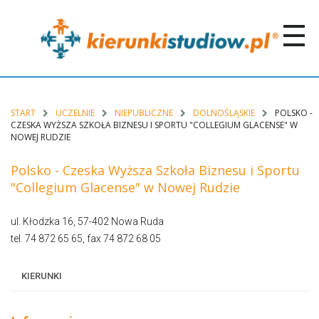
START
UCZELNIE
NIEPUBLICZNE
DOLNOŚLĄSKIE
POLSKO -
CZESKA WYŻSZA SZKOŁA BIZNESU I SPORTU "COLLEGIUM GLACENSE" W
NOWEJ RUDZIE
Polsko - Czeska Wyższa Szkoła Biznesu i Sportu
"Collegium Glacense" w Nowej Rudzie
ul. Kłodzka 16, 57-402 Nowa Ruda
tel. 74 872 65 65, fax 74 872 68 05
KIERUNKI