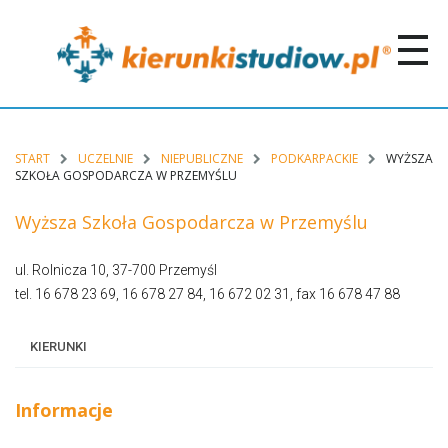
START
UCZELNIE
NIEPUBLICZNE
PODKARPACKIE
WYŻSZA
SZKOŁA GOSPODARCZA W PRZEMYŚLU
Wyższa Szkoła Gospodarcza w Przemyślu
ul. Rolnicza 10, 37-700 Przemyśl
tel. 16 678 23 69, 16 678 27 84, 16 672 02 31, fax 16 678 47 88
KIERUNKI
Informacje