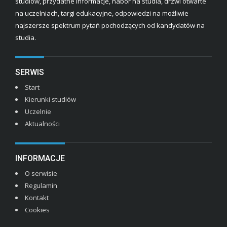
studiów, przydatne informacje, nabór na studia, drzwi otwarte
na uczelniach, targi edukacyjne, odpowiedzi na możliwie
najszersze spektrum pytań pochodzących od kandydatów na
studia.
SERWIS
Start
Kierunki studiów
Uczelnie
Aktualności
INFORMACJE
O serwisie
Regulamin
Kontakt
Cookies