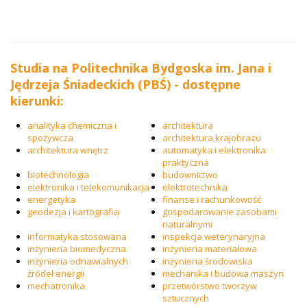
Studia na Politechnika Bydgoska im. Jana i
Jędrzeja Śniadeckich (PBŚ) - dostępne
kierunki:
analityka chemiczna i
architektura
spożywcza
architektura krajobrazu
architektura wnętrz
automatyka i elektronika
praktyczna
biotechnologia
budownictwo
elektronika i telekomunikacja
elektrotechnika
energetyka
finanse i rachunkowość
geodezja i kartografia
gospodarowanie zasobami
naturalnymi
informatyka stosowana
inspekcja weterynaryjna
inżynieria biomedyczna
inżynieria materiałowa
inżynieria odnawialnych
inżynieria środowiska
źródeł energii
mechanika i budowa maszyn
mechatronika
przetwórstwo tworzyw
sztucznych