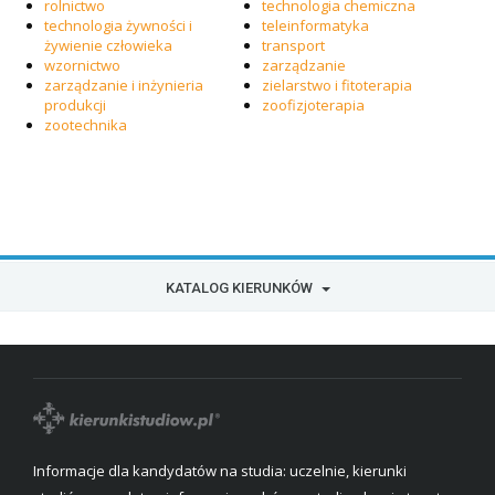
rolnictwo
technologia chemiczna
technologia żywności i
teleinformatyka
żywienie człowieka
transport
wzornictwo
zarządzanie
zarządzanie i inżynieria
zielarstwo i fitoterapia
produkcji
zoofizjoterapia
zootechnika
KATALOG KIERUNKÓW
Informacje dla kandydatów na studia: uczelnie, kierunki