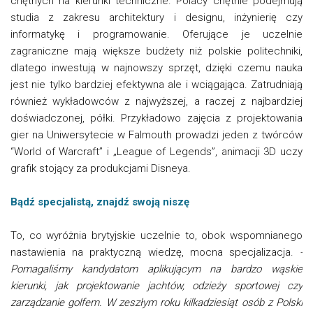
chętnych na kierunki techniczne. Polacy chętnie podejmują
studia z zakresu architektury i designu, inżynierię czy
informatykę i programowanie. Oferujące je uczelnie
zagraniczne mają większe budżety niż polskie politechniki,
dlatego inwestują w najnowszy sprzęt, dzięki czemu nauka
jest nie tylko bardziej efektywna ale i wciągająca. Zatrudniają
również wykładowców z najwyższej, a raczej z najbardziej
doświadczonej, półki. Przykładowo zajęcia z projektowania
gier na Uniwersytecie w Falmouth prowadzi jeden z twórców
“World of Warcraft” i „League of Legends”, animacji 3D uczy
grafik stojący za produkcjami Disneya.
Bądź specjalistą, znajdź swoją niszę
To, co wyróżnia brytyjskie uczelnie to, obok wspomnianego
nastawienia na praktyczną wiedzę, mocna specjalizacja.
-
Pomagaliśmy kandydatom aplikującym na bardzo wąskie
kierunki, jak projektowanie jachtów, odzieży sportowej czy
zarządzanie golfem. W zeszłym roku kilkadziesiąt osób z Polski