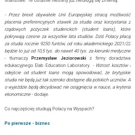
finansowe. Te ostatnie niestety już niedługą się zmienią.
- Przez brexit obywatele Unii Europejskiej stracą możliwość
płacenia preferencyjnych stawek za studia oraz korzystania z
rządowych pożyczek studenckich (student loans), które
pokrywają czesne za wszystkie lata studiów. Dziś Polacy płacą
za studia rocznie 9250 funtów, od roku akademickiego 2021/22
będzie to już od 10,5 tys. do nawet 40 tys. za kierunki medyczne
- tłumaczy
Przemysław Jeziorowski
z firmy doradztwa
edukacyjnego Elab Education Laboratory.
- Wzrost kosztów i
odejście od student loans mogą spowodować, że brytyjskie
studia nie będą już tak szeroko dostępne dla polskich uczniów. A
o wyjeździe będą decydować nie osiągnięcia w nauce, a kryteria
ekonomiczne
- dodaje.
Co najczęściej studiują Polacy na Wyspach?
Po pierwsze - biznes