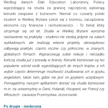
Według danych Elab Education Laboratory, Polacy
wyjeżdżający na studia za granicę najczęściej wybierają
kierunki związane z biznesem. Niemal co czwarty polski
student w Wielkiej Brytanii szkoli się z biznesu, zarządzania,
ekonomii czy finansów i rachunkowości.
- To trend, który
utrzymuje się od lat. Studia w Wielkiej Brytanii wyróżnia
nastawienie na praktykę - studenci nie siedzą jedynie na salach
wykładowych, ale realizują własne projekty, obowiązkowo
odbywają praktyki, często roczne czy półroczne, w znanych,
globalnych firmach. Wypracowują sobie relacje i nierzadko
kończą studia już z posadą w branży. Kierunki biznesowe są też
popularne wśród osób wyjeżdżających do innych krajów, a ich
wybór często determinuje możliwość studiowania ich w języku
angielskim, także tam, gdzie nie jest on językiem urzędowym.
Pomagaliśmy naszym aplikantom dostać się studia biznesowe
m.in. na uniwersytety w Danii, Holandii, Hiszpanii, we Francji czy
Włoszech
- zauważa Przemysław Jeziorowski.
Po drugie - medycyna