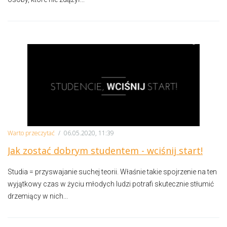
Warto przeczytać
/
06.05.2020, 11:39
Jak zostać dobrym studentem - wciśnij start!
Studia = przyswajanie suchej teorii. Właśnie takie spojrzenie na ten
wyjątkowy czas w życiu młodych ludzi potrafi skutecznie stłumić
drzemiący w nich...