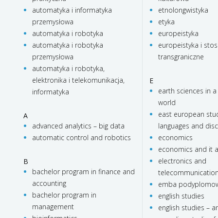
automatyka i informatyka
etnolongwistyka
przemysłowa
etyka
automatyka i robotyka
europeistyka
automatyka i robotyka
europeistyka i stos
przemysłowa
transgraniczne
automatyka i robotyka,
elektronika i telekomunikacja,
E
earth sciences in a
informatyka
world
east european stud
A
advanced analytics – big data
languages and dis
automatic control and robotics
economics
economics and it a
electronics and
B
bachelor program in finance and
telecommunicatio
accounting
emba podyplomo
bachelor program in
english studies
management
english studies – 