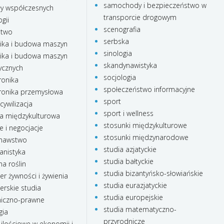
samochody i bezpieczeństwo w
ły współczesnych
transporcie drogowym
gii
scenografia
stwo
serbska
ka i budowa maszyn
sinologia
ka i budowa maszyn
skandynawistyka
ycznych
socjologia
onika
społeczeństwo informacyjne
onika przemysłowa
sport
cywilizacja
sport i wellness
a międzykulturowa
stosunki międzykulturowe
e i negocjacje
stosunki międzynarodowe
nawstwo
studia azjatyckie
anistyka
studia bałtyckie
a roślin
studia bizantyńsko-słowiańskie
r żywności i żywienia
studia eurazjatyckie
rskie studia
studia europejskie
iczno-prawne
studia matematyczno-
gia
przyrodnicze
ilościowe w ekonomii i