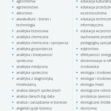
agrochemia
edukacja kulturaln
agroleśnictwo
edukacja przedszko
aktorstwo
wczesnoszkolna
akwakultura - biznes i
edukacja technicz
technologia
informatyczna
analityka biznesowa
edukacja wczesnos
analityka chemiczna
wychowanie przeds
analityka chemiczna i spożywcza
pedagogiką specja
analityka gospodarcza
edytorstwo
analityka i kreatywność
efektywność energ
społeczna
ekoinnowacje w inf
analityka medyczna
środowiska
analityka społeczna
ekologia i środowi
analityka z diagnostyką
ekologia i środowi
molekularną
ekologia miast
analiza danych społecznych
ekologiczne rolnict
analiza danych-big data
produkcja żywnośc
analiza i zarządzanie w biznesie
ekologiczne źródła 
angielski język biznesu
ekonomia