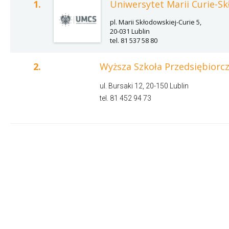
1.
Uniwersytet Marii Curie-Sk
pl. Marii Skłodowskiej-Curie 5,
20-031 Lublin
tel. 81 537 58 80
2.
Wyższa Szkoła Przedsiębiorczo
ul. Bursaki 12, 20-150 Lublin
tel. 81 452 94 73