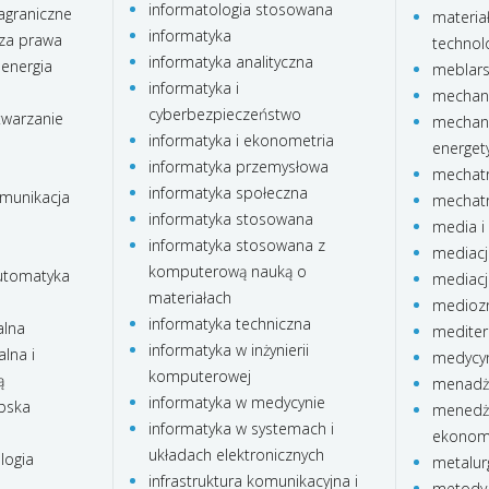
informatologia stosowana
agraniczne
materia
informatyka
za prawa
technolo
informatyka analityczna
 energia
meblar
informatyka i
mechani
cyberbezpieczeństwo
twarzanie
mechani
informatyka i ekonometria
energet
informatyka przemysłowa
mechatr
informatyka społeczna
omunikacja
mechatr
informatyka stosowana
media i 
informatyka stosowana z
mediacj
komputerową nauką o
automatyka
mediacj
materiałach
medioz
informatyka techniczna
alna
mediter
informatyka w inżynierii
lna i
medycyn
komputerowej
ą
menadże
informatyka w medycynie
ubska
menedże
informatyka w systemach i
ekonom
układach elektronicznych
logia
metalur
infrastruktura komunikacyjna i
metody 