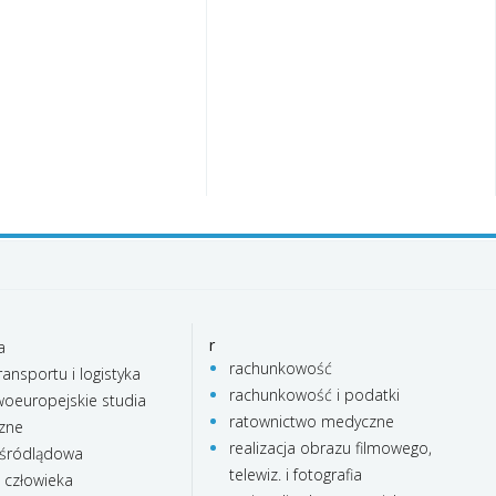
r
a
rachunkowość
ransportu i logistyka
rachunkowość i podatki
oeuropejskie studia
ratownictwo medyczne
czne
realizacja obrazu filmowego,
 śródlądowa
telewiz. i fotografia
e człowieka