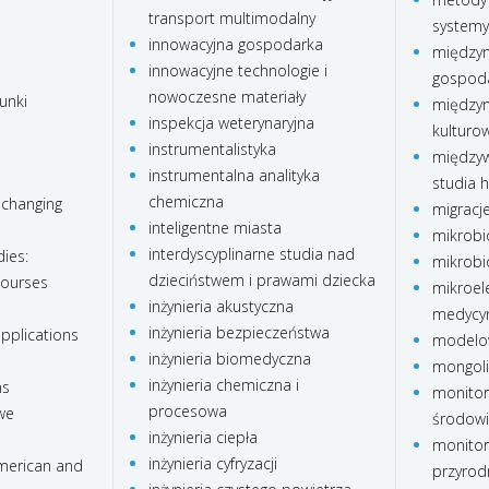
transport multimodalny
systemy
innowacyjna gospodarka
międzyn
innowacyjne technologie i
gospod
nowoczesne materiały
unki
międzyn
inspekcja weterynaryjna
kulturo
instrumentalistyka
międzyw
instrumentalna analityka
studia 
chemiczna
 changing
migracj
inteligentne miasta
mikrobi
interdyscyplinarne studia nad
ies:
mikrobi
dzieciństwem i prawami dziecka
courses
mikroele
inżynieria akustyczna
medycy
inżynieria bezpieczeństwa
pplications
modelo
inżynieria biomedyczna
mongoli
inżynieria chemiczna i
ns
monitor
procesowa
we
środow
inżynieria ciepła
monitor
inżynieria cyfryzacji
american and
przyrod