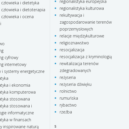
regionalistyka europejska
 człowieka i dietetyka
regionalistyka kulturowa
 człowieka i dietoterapia
rekultywacja i
 człowieka i ocena
zagospodarowanie terenów
i
poprzemysłowych
relacje międzykulturowe
religioznawstwo
two
resocjalizacja
ng
resocjalizacja z kryminologią
ng cyfrowy
rewitalizacja terenów
ng internetowy
zdegradowanych
 i systemy energetyczne
reżyseria
tyka
reżyseria dźwięku
yka i ekonomia
rolnictwo
tyka komputerowa
rumuńska
tyka stosowana
rybactwo
yka stosowana i
rzeźba
ogie informatyczne
yka w finansach
s
ły inspirowane naturą