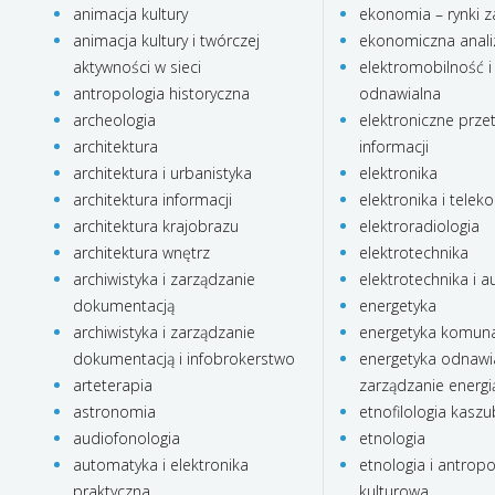
animacja kultury
ekonomia – rynki z
animacja kultury i twórczej
ekonomiczna anali
aktywności w sieci
elektromobilność i
antropologia historyczna
odnawialna
archeologia
elektroniczne prze
architektura
informacji
architektura i urbanistyka
elektronika
architektura informacji
elektronika i telek
architektura krajobrazu
elektroradiologia
architektura wnętrz
elektrotechnika
archiwistyka i zarządzanie
elektrotechnika i 
dokumentacją
energetyka
archiwistyka i zarządzanie
energetyka komun
dokumentacją i infobrokerstwo
energetyka odnawia
arteterapia
zarządzanie energi
astronomia
etnofilologia kasz
audiofonologia
etnologia
automatyka i elektronika
etnologia i antropo
praktyczna
kulturowa