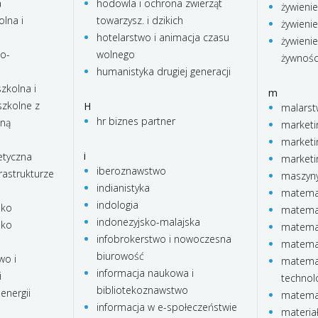
a
hodowla i ochrona zwierząt
żywienie
lna i
towarzysz. i dzikich
żywienie
hotelarstwo i animacja czasu
żywienie
no-
wolnego
żywnośc
humanistyka drugiej generacji
zkolna i
m
zkolne z
H
malars
hr biznes partner
lną
marketi
marketi
i
etyczna
marketi
iberoznawstwo
rastrukturze
maszyny
indianistyka
matema
indologia
sko
matemat
indonezyjsko-malajska
sko
matema
infobrokerstwo i nowoczesna
matema
biurowość
wo i
matemat
informacja naukowa i
i
technol
bibliotekoznawstwo
energii
matemat
informacja w e-społeczeństwie
materia