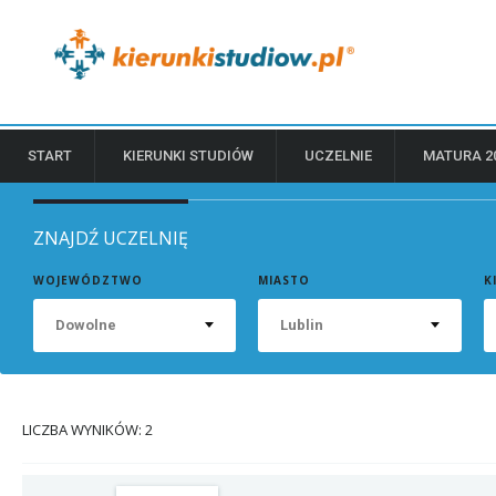
START
KIERUNKI STUDIÓW
UCZELNIE
MATURA 2
ZNAJDŹ UCZELNIĘ
WOJEWÓDZTWO
MIASTO
K
Dowolne
Lublin
LICZBA WYNIKÓW: 2