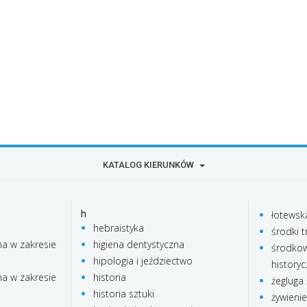
KATALOG KIERUNKÓW
h
łotewsk
hebraistyka
środki t
na w zakresie
higiena dentystyczna
środkow
hipologia i jeździectwo
history
na w zakresie
historia
żegluga
historia sztuki
żywieni