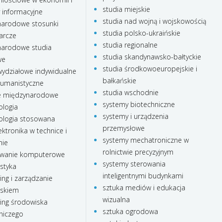
studia miejskie
 informacyjne
studia nad wojną i wojskowością
arodowe stosunki
studia polsko-ukraińskie
arcze
studia regionalne
arodowe studia
studia skandynawsko-bałtyckie
we
studia środkowoeuropejskie i
ydziałowe indywidualne
bałkańskie
humanistyczne
studia wschodnie
e międzynarodowe
systemy biotechniczne
ologia
systemy i urządzenia
ologia stosowana
przemysłowe
ktronika w technice i
systemy mechatroniczne w
nie
rolnictwie precyzyjnym
wanie komputerowe
systemy sterowania
styka
inteligentnymi budynkami
ing i zarządzanie
sztuka mediów i edukacja
iskiem
wizualna
ing środowiska
sztuka ogrodowa
niczego