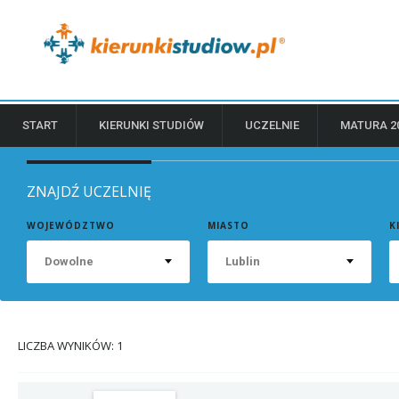
START
KIERUNKI STUDIÓW
UCZELNIE
MATURA 2
ZNAJDŹ UCZELNIĘ
WOJEWÓDZTWO
MIASTO
K
Dowolne
Lublin
LICZBA WYNIKÓW: 1