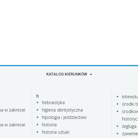
KATALOG KIERUNKÓW
h
łotewsk
hebraistyka
środki t
na w zakresie
higiena dentystyczna
środkow
hipologia i jeździectwo
history
na w zakresie
historia
żegluga
historia sztuki
żywieni