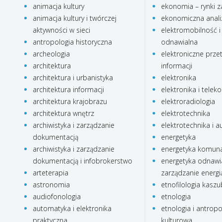
animacja kultury
ekonomia – rynki z
animacja kultury i twórczej
ekonomiczna anali
aktywności w sieci
elektromobilność i
antropologia historyczna
odnawialna
archeologia
elektroniczne prze
architektura
informacji
architektura i urbanistyka
elektronika
architektura informacji
elektronika i telek
architektura krajobrazu
elektroradiologia
architektura wnętrz
elektrotechnika
archiwistyka i zarządzanie
elektrotechnika i 
dokumentacją
energetyka
archiwistyka i zarządzanie
energetyka komun
dokumentacją i infobrokerstwo
energetyka odnawia
arteterapia
zarządzanie energi
astronomia
etnofilologia kasz
audiofonologia
etnologia
automatyka i elektronika
etnologia i antropo
praktyczna
kulturowa