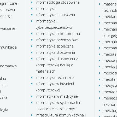
informatologia stosowana
agraniczne
materia
informatyka
za prawa
technolo
informatyka analityczna
 energia
meblar
informatyka i
mechani
cyberbezpieczeństwo
twarzanie
mechani
informatyka i ekonometria
energet
informatyka przemysłowa
mechatr
informatyka społeczna
omunikacja
mechatr
informatyka stosowana
media i 
informatyka stosowana z
mediacj
komputerową nauką o
automatyka
mediacj
materiałach
medioz
informatyka techniczna
alna
mediter
informatyka w inżynierii
lna i
medycyn
komputerowej
ą
menadże
informatyka w medycynie
ubska
menedże
informatyka w systemach i
ekonom
układach elektronicznych
logia
metalur
infrastruktura komunikacyjna i
metody 