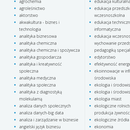
agrochemia
edukacja kulturaln
agroleśnictwo
edukacja przedszko
aktorstwo
wczesnoszkolna
akwakultura - biznes i
edukacja technicz
technologia
informatyczna
analityka biznesowa
edukacja wczesnos
analityka chemiczna
wychowanie przeds
analityka chemiczna i spożywcza
pedagogiką specja
analityka gospodarcza
edytorstwo
analityka i kreatywność
efektywność energ
społeczna
ekoinnowacje w inf
analityka medyczna
środowiska
analityka społeczna
ekologia i środowi
analityka z diagnostyką
ekologia i środowi
molekularną
ekologia miast
analiza danych społecznych
ekologiczne rolnict
analiza danych-big data
produkcja żywnośc
analiza i zarządzanie w biznesie
ekologiczne źródła 
angielski język biznesu
ekonomia