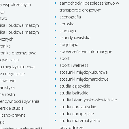
samochody i bezpieczeństwo w
ły współczesnych
transporcie drogowym
gii
scenografia
stwo
serbska
ka i budowa maszyn
sinologia
ka i budowa maszyn
skandynawistyka
ycznych
socjologia
onika
społeczeństwo informacyjne
onika przemysłowa
sport
cywilizacja
sport i wellness
a międzykulturowa
stosunki międzykulturowe
e i negocjacje
stosunki międzynarodowe
nawstwo
studia azjatyckie
anistyka
studia bałtyckie
a roślin
studia bizantyńsko-słowiańskie
r żywności i żywienia
studia eurazjatyckie
rskie studia
studia europejskie
iczno-prawne
studia matematyczno-
gia
przyrodnicze
ilościowe w ekonomii i