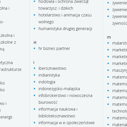
a
hodowla i ochrona zwierząt
żywienie
lna i
towarzysz. i dzikich
żywienie
hotelarstwo i animacja czasu
żywienie
no-
wolnego
żywnośc
humanistyka drugiej generacji
zkolna i
m
zkolne z
H
malars
hr biznes partner
lną
marketi
marketi
i
etyczna
marketi
iberoznawstwo
rastrukturze
maszyny
indianistyka
matema
indologia
sko
matemat
indonezyjsko-malajska
sko
matema
infobrokerstwo i nowoczesna
matema
biurowość
wo i
matemat
informacja naukowa i
i
technol
bibliotekoznawstwo
energii
matemat
informacja w e-społeczeństwie
materia