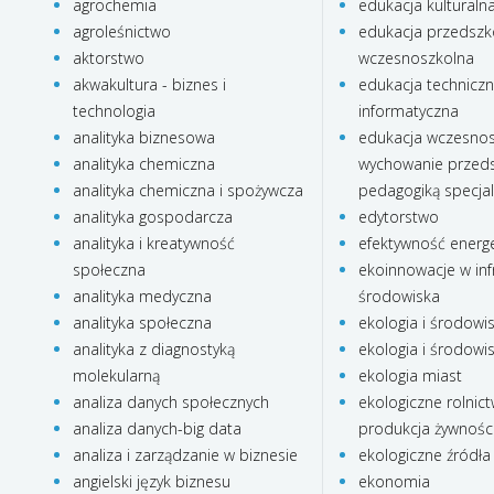
agrochemia
edukacja kulturaln
agroleśnictwo
edukacja przedszko
aktorstwo
wczesnoszkolna
akwakultura - biznes i
edukacja technicz
technologia
informatyczna
analityka biznesowa
edukacja wczesnos
analityka chemiczna
wychowanie przeds
analityka chemiczna i spożywcza
pedagogiką specja
analityka gospodarcza
edytorstwo
analityka i kreatywność
efektywność energ
społeczna
ekoinnowacje w inf
analityka medyczna
środowiska
analityka społeczna
ekologia i środowi
analityka z diagnostyką
ekologia i środowi
molekularną
ekologia miast
analiza danych społecznych
ekologiczne rolnict
analiza danych-big data
produkcja żywnośc
analiza i zarządzanie w biznesie
ekologiczne źródła 
angielski język biznesu
ekonomia