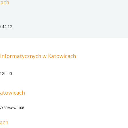
cach
6 44 12
 Informatycznych w Katowicach
7 30 90
Katowicach
 69 89 wew. 108
cach