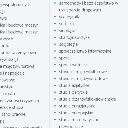
samochody i bezpieczeństwo w
ły współczesnych
transporcie drogowym
gii
scenografia
stwo
serbska
ka i budowa maszyn
sinologia
ka i budowa maszyn
skandynawistyka
ycznych
socjologia
onika
społeczeństwo informacyjne
onika przemysłowa
sport
cywilizacja
sport i wellness
a międzykulturowa
stosunki międzykulturowe
e i negocjacje
stosunki międzynarodowe
nawstwo
studia azjatyckie
anistyka
studia bałtyckie
a roślin
studia bizantyńsko-słowiańskie
r żywności i żywienia
studia eurazjatyckie
rskie studia
studia europejskie
iczno-prawne
studia matematyczno-
gia
przyrodnicze
ilościowe w ekonomii i