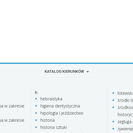
KATALOG KIERUNKÓW
h
łotewsk
hebraistyka
środki t
na w zakresie
higiena dentystyczna
środkow
hipologia i jeździectwo
history
na w zakresie
historia
żegluga
historia sztuki
żywieni