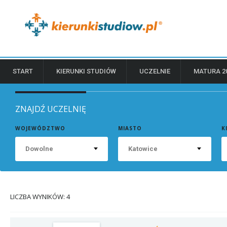
START
KIERUNKI STUDIÓW
UCZELNIE
MATURA 2
ZNAJDŹ UCZELNIĘ
WOJEWÓDZTWO
MIASTO
K
Dowolne
Katowice
LICZBA WYNIKÓW: 4