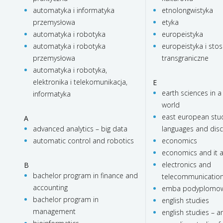
automatyka i informatyka
etnolongwistyka
przemysłowa
etyka
automatyka i robotyka
europeistyka
automatyka i robotyka
europeistyka i stos
przemysłowa
transgraniczne
automatyka i robotyka,
elektronika i telekomunikacja,
E
earth sciences in a
informatyka
world
east european stud
A
advanced analytics – big data
languages and dis
automatic control and robotics
economics
economics and it a
electronics and
B
bachelor program in finance and
telecommunicatio
accounting
emba podyplomo
bachelor program in
english studies
management
english studies – 