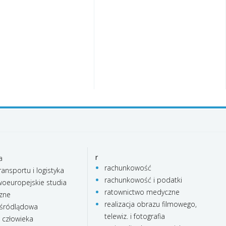
r
a
rachunkowość
ransportu i logistyka
rachunkowość i podatki
oeuropejskie studia
ratownictwo medyczne
czne
realizacja obrazu filmowego,
 śródlądowa
telewiz. i fotografia
e człowieka