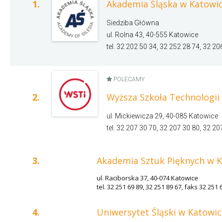
1.
Akademia Śląska w Katowi
Siedziba Główna
ul. Rolna 43, 40-555 Katowice
tel. 32 202 50 34, 32 252 28 74, 32 20
POLECAMY
2.
Wyższa Szkoła Technologii
ul. Mickiewicza 29, 40-085 Katowice
tel. 32 207 30 70, 32 207 30 80, 32 20
3.
Akademia Sztuk Pięknych w 
ul. Raciborska 37, 40-074 Katowice
tel. 32 251 69 89, 32 251 89 67, faks 32 251
4.
Uniwersytet Śląski w Katowi