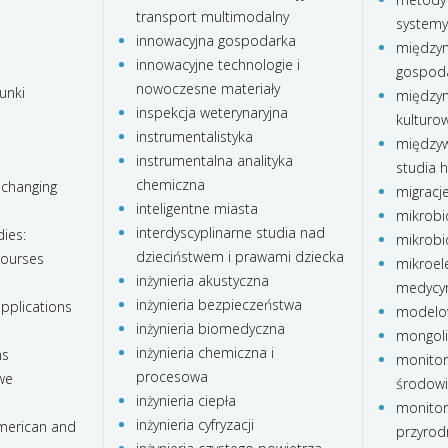
transport multimodalny
systemy
innowacyjna gospodarka
międzyn
innowacyjne technologie i
gospod
nowoczesne materiały
unki
międzyn
inspekcja weterynaryjna
kulturo
instrumentalistyka
międzyw
instrumentalna analityka
studia 
chemiczna
 changing
migracj
inteligentne miasta
mikrobi
interdyscyplinarne studia nad
ies:
mikrobi
dzieciństwem i prawami dziecka
courses
mikroele
inżynieria akustyczna
medycy
inżynieria bezpieczeństwa
pplications
modelo
inżynieria biomedyczna
mongoli
inżynieria chemiczna i
ns
monitor
procesowa
we
środow
inżynieria ciepła
monitor
inżynieria cyfryzacji
american and
przyrod