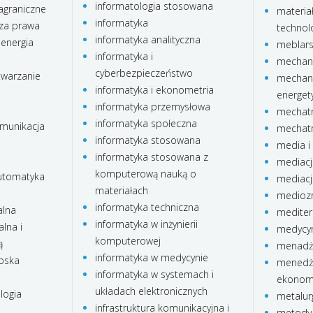
informatologia stosowana
agraniczne
materia
informatyka
za prawa
technolo
informatyka analityczna
 energia
meblar
informatyka i
mechani
cyberbezpieczeństwo
twarzanie
mechani
informatyka i ekonometria
energet
informatyka przemysłowa
mechatr
informatyka społeczna
omunikacja
mechatr
informatyka stosowana
media i 
informatyka stosowana z
mediacj
komputerową nauką o
automatyka
mediacj
materiałach
medioz
informatyka techniczna
alna
mediter
informatyka w inżynierii
lna i
medycyn
komputerowej
ą
menadże
informatyka w medycynie
ubska
menedże
informatyka w systemach i
ekonom
układach elektronicznych
logia
metalur
infrastruktura komunikacyjna i
metody 