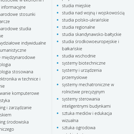
studia miejskie
 informacyjne
studia nad wojną i wojskowością
arodowe stosunki
studia polsko-ukraińskie
arcze
studia regionalne
arodowe studia
studia skandynawsko-bałtyckie
we
studia środkowoeuropejskie i
ydziałowe indywidualne
bałkańskie
humanistyczne
studia wschodnie
e międzynarodowe
systemy biotechniczne
ologia
systemy i urządzenia
ologia stosowana
przemysłowe
ktronika w technice i
systemy mechatroniczne w
nie
rolnictwie precyzyjnym
wanie komputerowe
systemy sterowania
styka
inteligentnymi budynkami
ing i zarządzanie
sztuka mediów i edukacja
iskiem
wizualna
ing środowiska
sztuka ogrodowa
niczego