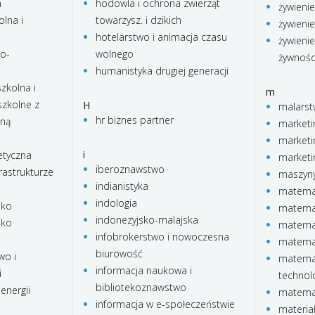
a
hodowla i ochrona zwierząt
żywienie
lna i
towarzysz. i dzikich
żywienie
hotelarstwo i animacja czasu
żywienie
no-
wolnego
żywnośc
humanistyka drugiej generacji
zkolna i
m
zkolne z
H
malars
hr biznes partner
lną
marketi
marketi
i
etyczna
marketi
iberoznawstwo
rastrukturze
maszyny
indianistyka
matema
indologia
sko
matemat
indonezyjsko-malajska
sko
matema
infobrokerstwo i nowoczesna
matema
biurowość
wo i
matemat
informacja naukowa i
i
technol
bibliotekoznawstwo
energii
matemat
informacja w e-społeczeństwie
materia