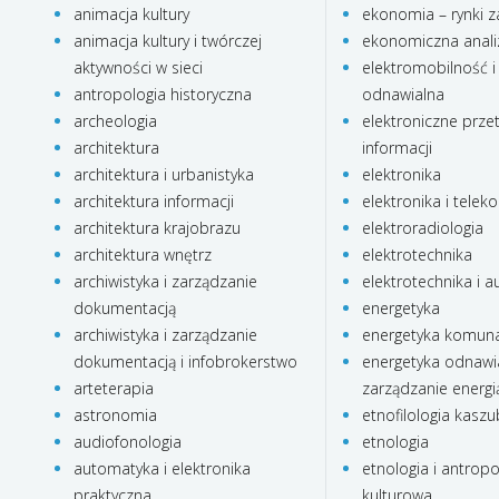
animacja kultury
ekonomia – rynki z
animacja kultury i twórczej
ekonomiczna anali
aktywności w sieci
elektromobilność i
antropologia historyczna
odnawialna
archeologia
elektroniczne prze
architektura
informacji
architektura i urbanistyka
elektronika
architektura informacji
elektronika i telek
architektura krajobrazu
elektroradiologia
architektura wnętrz
elektrotechnika
archiwistyka i zarządzanie
elektrotechnika i 
dokumentacją
energetyka
archiwistyka i zarządzanie
energetyka komun
dokumentacją i infobrokerstwo
energetyka odnawia
arteterapia
zarządzanie energi
astronomia
etnofilologia kasz
audiofonologia
etnologia
automatyka i elektronika
etnologia i antropo
praktyczna
kulturowa