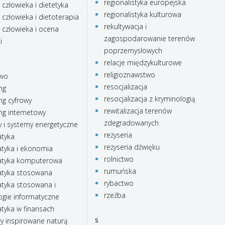
regionalistyka europejska
 człowieka i dietetyka
regionalistyka kulturowa
 człowieka i dietoterapia
rekultywacja i
 człowieka i ocena
zagospodarowanie terenów
i
poprzemysłowych
relacje międzykulturowe
religioznawstwo
two
resocjalizacja
ng
resocjalizacja z kryminologią
ng cyfrowy
rewitalizacja terenów
ng internetowy
zdegradowanych
 i systemy energetyczne
reżyseria
tyka
reżyseria dźwięku
yka i ekonomia
rolnictwo
tyka komputerowa
rumuńska
tyka stosowana
rybactwo
yka stosowana i
rzeźba
ogie informatyczne
yka w finansach
s
ły inspirowane naturą