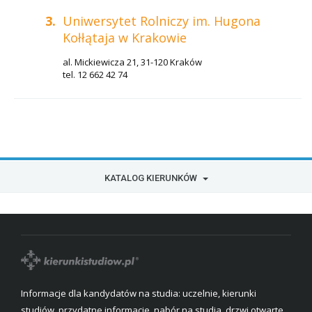
3.
Uniwersytet Rolniczy im. Hugona
Kołłątaja w Krakowie
al. Mickiewicza 21, 31-120 Kraków
tel. 12 662 42 74
KATALOG KIERUNKÓW
Informacje dla kandydatów na studia: uczelnie, kierunki
studiów, przydatne informacje, nabór na studia, drzwi otwarte