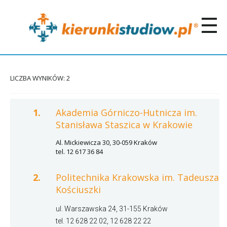
LICZBA WYNIKÓW: 2
1.
Akademia Górniczo-Hutnicza im.
Stanisława Staszica w Krakowie
Al. Mickiewicza 30, 30-059 Kraków
tel. 12 617 36 84
2.
Politechnika Krakowska im. Tadeusza
Kościuszki
ul. Warszawska 24, 31-155 Kraków
tel. 12 628 22 02, 12 628 22 22