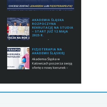
AKADEMIA ŚLĄSKA
ROZPOCZYNA
REKRUTACJĘ NA STUDIA
– START JUŻ 12 MAJA
2025 R.
Akademia Śląska w
Katowicach ogłasza rozpoczęcie rekrutacji na
FIZJOTERAPIA NA
studia na rok akademicki 2025/2026. Już od 12
AKADEMII ŚLĄSKIEJ
maja 2025 r. kandydaci będą mogli zapisywać
się na wybrane kierunk...
Akademia Śląska w
Katowicach poszerza swoją
ofertę o nowy kierunek –
fizjoterapia. Kształcenie na nowym kierunku
będzie możliwe już od nowego roku
akademickieg...