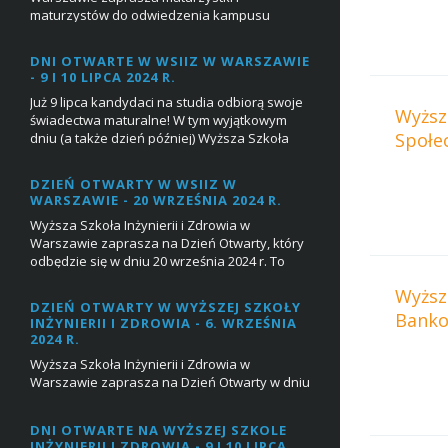
maturzystów do odwiedzenia kampusu
SGGW i udziału w Dniu Otwartym 1 marca
2025 w godz. 10:00-...
DNI OTWARTE W WSIIZ W WARSZAWIE
- 9 I 10 LIPCA 2024 R.
Już 9 lipca kandydaci na studia odbiorą swoje
Wyższ
świadectwa maturalne! W tym wyjątkowym
Społe
dniu (a także dzień później) Wyższa Szkoła
Inżynierii i Zdrowia w Warszawie chce
zaprosi...
DZIEŃ OTWARTY W WSIIZ W
WARSZAWIE - 20 WRZEŚNIA 2024 R.
Wyższa Szkoła Inżynierii i Zdrowia w
Warszawie zaprasza na Dzień Otwarty, który
odbędzie się w dniu 20 września 2024 r. To
doskonała okazja, by poczuć atmosferę
Wyższ
uczelni, por...
DZIEŃ OTWARTY W WYŻSZEJ SZKOŁY
Banko
INŻYNIERII I ZDROWIA - 6. WRZEŚNIA
2024 R.
Wyższa Szkoła Inżynierii i Zdrowia w
Warszawie zaprasza na Dzień Otwarty w dniu
6 września 2024 r., podczas których na
przyszłych maturzystów będą czekać:
DNI OTWARTE NA WYŻSZEJ SZKOLE
Prezenta...
INŻYNIERII I ZDROWIA - 9 I 10 LIPCA