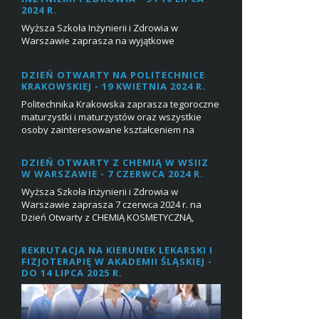
2024 R.
Wyższa Szkoła Inżynierii i Zdrowia w
Warszawie zaprasza na wyjątkowe
wydarzenie, które odbędzie się na dwóch
kampusach!W dniach 9 i 10 lipca 2024
DZIEŃ OTWARTY NA POLITECHNICE
odbędzie się Dzień O...
KRAKOWSKIEJ - 19 KWIETNIA 2024 R.
Politechnika Krakowska zaprasza tegoroczne
maturzystki i maturzystów oraz wszystkie
osoby zainteresowane kształceniem na
Politechnice na Dzień Otwarty, który
odbędzie...
DZIEŃ OTWARTY Z CHEMIĄ W WSIIZ
W WARSZAWIE - 7 CZERWCA 2024 R.
Wyższa Szkoła Inżynierii i Zdrowia w
Warszawie zaprasza 7 czerwca 2024 r. na
Dzień Otwarty z CHEMIĄ KOSMETYCZNĄ,
CHEMIĄ OGÓLNĄ, CHEMIĄ ŻWNOŚCI [studia I
stopnia] oraz TECHNO...
REKRUTACJA NA KIERUNEK LEKARSKI I
FIZJOTERAPIĘ W AKADEMII ŚLĄSKIEJ -
DO 14 LIPCA 2025 R.