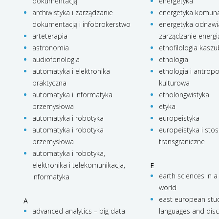
dokumentacją
energetyka
archiwistyka i zarządzanie
energetyka komun
dokumentacją i infobrokerstwo
energetyka odnawia
arteterapia
zarządzanie energi
astronomia
etnofilologia kasz
audiofonologia
etnologia
automatyka i elektronika
etnologia i antropo
praktyczna
kulturowa
automatyka i informatyka
etnolongwistyka
przemysłowa
etyka
automatyka i robotyka
europeistyka
automatyka i robotyka
europeistyka i stos
przemysłowa
transgraniczne
automatyka i robotyka,
elektronika i telekomunikacja,
E
earth sciences in a
informatyka
world
east european stud
A
advanced analytics – big data
languages and dis