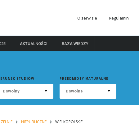
O serwisie
Regulamin
025
AKTUALNOŚCI
BAZA WIEDZY
IERUNEK STUDIÓW
PRZEDMIOTY MATURALNE
Dowolny
Dowolne
ZELNIE
NIEPUBLICZNE
WIELKOPOLSKIE