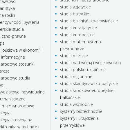
nawstwo
studia azjatyckie
anistyka
studia bałtyckie
a roślin
studia bizantyńsko-słowiańskie
r żywności i żywienia
studia eurazjatyckie
rskie studia
studia europejskie
iczno-prawne
studia matematyczno-
gia
przyrodnicze
ilościowe w ekonomii i
studia miejskie
 informacyjne
studia nad wojną i wojskowością
arodowe stosunki
studia polsko-ukraińskie
arcze
studia regionalne
arodowe studia
studia skandynawsko-bałtyckie
we
studia środkowoeuropejskie i
ydziałowe indywidualne
bałkańskie
humanistyczne
studia wschodnie
e międzynarodowe
systemy biotechniczne
ologia
systemy i urządzenia
ologia stosowana
przemysłowe
ktronika w technice i