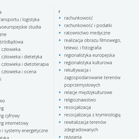
r
a
rachunkowość
ransportu i logistyka
rachunkowość i podatki
oeuropejskie studia
ratownictwo medyczne
czne
realizacja obrazu filmowego,
 śródlądowa
telewiz. i fotografia
e człowieka
regionalistyka europejska
 człowieka i dietetyka
regionalistyka kulturowa
 człowieka i dietoterapia
rekultywacja i
 człowieka i ocena
zagospodarowanie terenów
i
poprzemysłowych
relacje międzykulturowe
religioznawstwo
two
resocjalizacja
ng
resocjalizacja z kryminologią
ng cyfrowy
rewitalizacja terenów
ng internetowy
zdegradowanych
 i systemy energetyczne
reżyseria
tyka