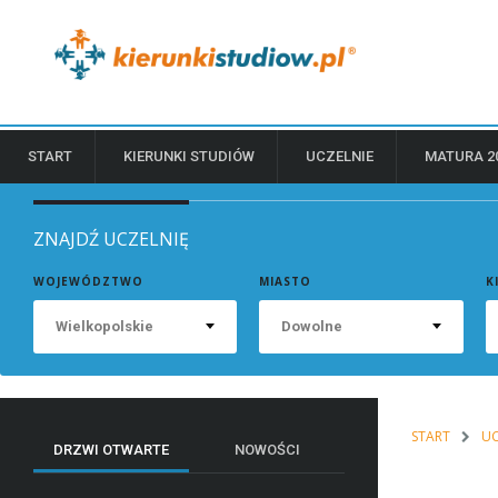
START
KIERUNKI STUDIÓW
UCZELNIE
MATURA 2
ZNAJDŹ UCZELNIĘ
WOJEWÓDZTWO
MIASTO
K
Wielkopolskie
Dowolne
START
UC
DRZWI OTWARTE
NOWOŚCI