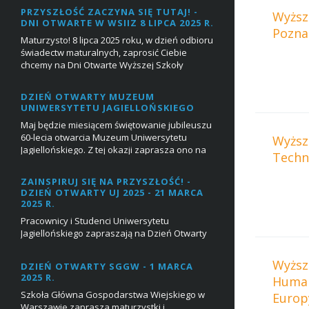
PRZYSZŁOŚĆ ZACZYNA SIĘ TUTAJ! -
Wyższ
DNI OTWARTE W WSIIZ 8 LIPCA 2025 R.
Pozna
Maturzysto! 8 lipca 2025 roku, w dzień odbioru
świadectw maturalnych, zaprosić Ciebie
chcemy na Dni Otwarte Wyższej Szkoły
Inżynierii i Zdrowia, podczas których przyszli
stu...
DZIEŃ OTWARTY MUZEUM
UNIWERSYTETU JAGIELLOŃSKIEGO
Maj będzie miesiącem świętowanie jubileuszu
60-lecia otwarcia Muzeum Uniwersytetu
Wyższ
Jagiellońskiego. Z tej okazji zaprasza ono na
Techn
dzień otwarty 6 maja 2024 r., w którego progr...
ZAINSPIRUJ SIĘ NA PRZYSZŁOŚĆ! -
DZIEŃ OTWARTY UJ 2025 - 21 MARCA
2025 R.
Pracownicy i Studenci Uniwersytetu
Jagiellońskiego zapraszają na Dzień Otwarty
UJ 21 marca 2025 r. w godz. 9:00 – 15:00.
Marzysz o studiach na Uniwersytecie
Wyższ
DZIEŃ OTWARTY SGGW - 1 MARCA
Jagiellońskim?&n...
2025 R.
Human
Szkoła Główna Gospodarstwa Wiejskiego w
Europ
Warszawie zaprasza maturzystki i