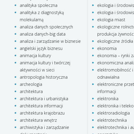
analityka społeczna
ekologia i środowi
analityka z diagnostyką
ekologia i środowi
molekularną
ekologia miast
analiza danych społecznych
ekologiczne rolnict
analiza danych-big data
produkcja żywnośc
analiza i zarządzanie w biznesie
ekologiczne źródła 
angielski język biznesu
ekonomia
animacja kultury
ekonomia – rynki z
animacja kultury i twórczej
ekonomiczna anali
aktywności w sieci
elektromobilność i
antropologia historyczna
odnawialna
archeologia
elektroniczne prze
architektura
informacji
architektura i urbanistyka
elektronika
architektura informacji
elektronika i telek
architektura krajobrazu
elektroradiologia
architektura wnętrz
elektrotechnika
archiwistyka i zarządzanie
elektrotechnika i 