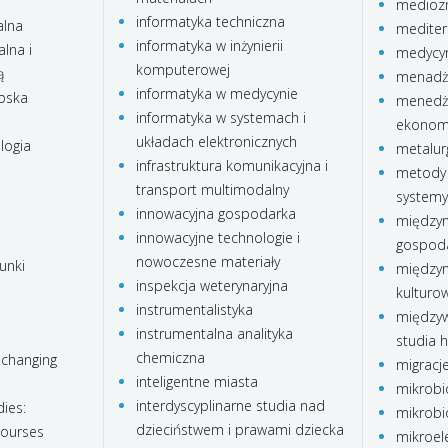
medioz
informatyka techniczna
alna
mediter
informatyka w inżynierii
lna i
medycyn
komputerowej
ą
menadże
informatyka w medycynie
ubska
menedże
informatyka w systemach i
ekonom
układach elektronicznych
logia
metalur
infrastruktura komunikacyjna i
metody 
transport multimodalny
systemy
innowacyjna gospodarka
międzyn
innowacyjne technologie i
gospod
nowoczesne materiały
unki
międzyn
inspekcja weterynaryjna
kulturo
instrumentalistyka
międzyw
instrumentalna analityka
studia 
chemiczna
 changing
migracj
inteligentne miasta
mikrobi
interdyscyplinarne studia nad
ies:
mikrobi
dzieciństwem i prawami dziecka
courses
mikroele