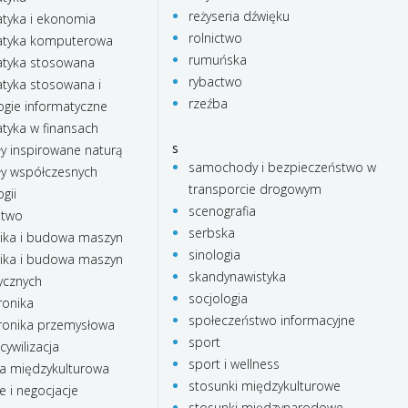
reżyseria dźwięku
yka i ekonomia
rolnictwo
tyka komputerowa
rumuńska
tyka stosowana
rybactwo
yka stosowana i
rzeźba
ogie informatyczne
yka w finansach
s
ły inspirowane naturą
samochody i bezpieczeństwo w
ły współczesnych
transporcie drogowym
gii
scenografia
stwo
serbska
ka i budowa maszyn
sinologia
ka i budowa maszyn
skandynawistyka
ycznych
socjologia
onika
społeczeństwo informacyjne
onika przemysłowa
sport
cywilizacja
sport i wellness
a międzykulturowa
stosunki międzykulturowe
e i negocjacje
stosunki międzynarodowe