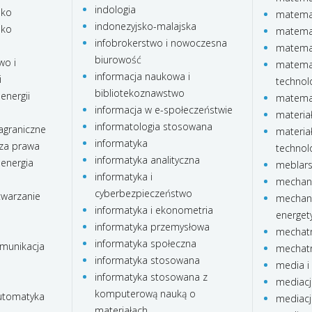
indologia
sko
matemat
indonezyjsko-malajska
sko
matema
infobrokerstwo i nowoczesna
matema
biurowość
wo i
matemat
informacja naukowa i
i
technol
bibliotekoznawstwo
energii
matemat
informacja w e-społeczeństwie
materia
informatologia stosowana
agraniczne
materia
informatyka
za prawa
technolo
informatyka analityczna
 energia
meblar
informatyka i
mechani
cyberbezpieczeństwo
twarzanie
mechani
informatyka i ekonometria
energet
informatyka przemysłowa
mechatr
informatyka społeczna
omunikacja
mechatr
informatyka stosowana
media i 
informatyka stosowana z
mediacj
komputerową nauką o
automatyka
mediacj
materiałach