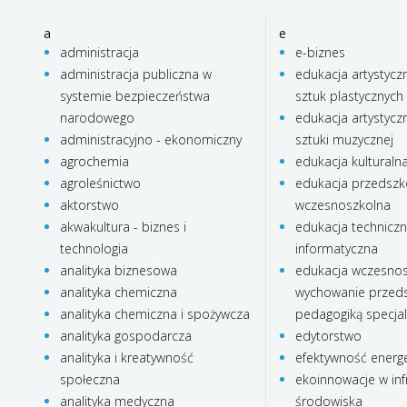
a
e
administracja
e-biznes
administracja publiczna w
edukacja artystycz
systemie bezpieczeństwa
sztuk plastycznych
narodowego
edukacja artystycz
administracyjno - ekonomiczny
sztuki muzycznej
agrochemia
edukacja kulturaln
agroleśnictwo
edukacja przedszko
aktorstwo
wczesnoszkolna
akwakultura - biznes i
edukacja technicz
technologia
informatyczna
analityka biznesowa
edukacja wczesnos
analityka chemiczna
wychowanie przeds
analityka chemiczna i spożywcza
pedagogiką specja
analityka gospodarcza
edytorstwo
analityka i kreatywność
efektywność energ
społeczna
ekoinnowacje w inf
analityka medyczna
środowiska