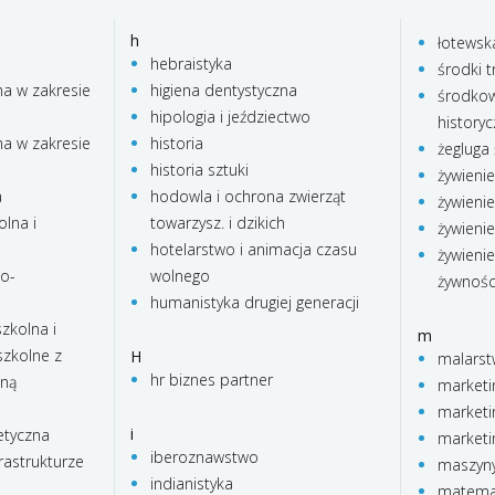
h
łotewsk
hebraistyka
środki t
na w zakresie
higiena dentystyczna
środkow
hipologia i jeździectwo
history
na w zakresie
historia
żegluga
historia sztuki
żywieni
a
hodowla i ochrona zwierząt
żywienie
lna i
towarzysz. i dzikich
żywienie
hotelarstwo i animacja czasu
żywienie
no-
wolnego
żywnośc
humanistyka drugiej generacji
zkolna i
m
zkolne z
H
malars
hr biznes partner
lną
marketi
marketi
i
etyczna
marketi
iberoznawstwo
rastrukturze
maszyny
indianistyka
matema