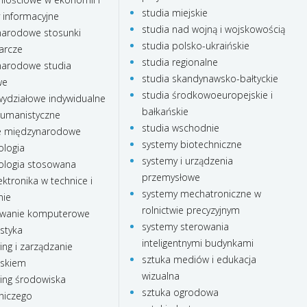
studia miejskie
 informacyjne
studia nad wojną i wojskowością
arodowe stosunki
studia polsko-ukraińskie
arcze
studia regionalne
arodowe studia
studia skandynawsko-bałtyckie
we
studia środkowoeuropejskie i
ydziałowe indywidualne
bałkańskie
humanistyczne
studia wschodnie
e międzynarodowe
systemy biotechniczne
ologia
systemy i urządzenia
ologia stosowana
przemysłowe
ktronika w technice i
systemy mechatroniczne w
nie
rolnictwie precyzyjnym
wanie komputerowe
systemy sterowania
styka
inteligentnymi budynkami
ing i zarządzanie
sztuka mediów i edukacja
iskiem
wizualna
ing środowiska
sztuka ogrodowa
niczego