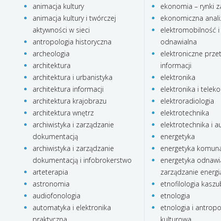
animacja kultury
ekonomia – rynki z
animacja kultury i twórczej
ekonomiczna anali
aktywności w sieci
elektromobilność i
antropologia historyczna
odnawialna
archeologia
elektroniczne prze
architektura
informacji
architektura i urbanistyka
elektronika
architektura informacji
elektronika i telek
architektura krajobrazu
elektroradiologia
architektura wnętrz
elektrotechnika
archiwistyka i zarządzanie
elektrotechnika i 
dokumentacją
energetyka
archiwistyka i zarządzanie
energetyka komun
dokumentacją i infobrokerstwo
energetyka odnawia
arteterapia
zarządzanie energi
astronomia
etnofilologia kasz
audiofonologia
etnologia
automatyka i elektronika
etnologia i antropo
praktyczna
kulturowa