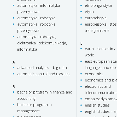
automatyka i informatyka
etnolongwistyka
przemysłowa
etyka
automatyka i robotyka
europeistyka
automatyka i robotyka
europeistyka i stos
przemysłowa
transgraniczne
automatyka i robotyka,
elektronika i telekomunikacja,
E
earth sciences in a
informatyka
world
east european stud
A
advanced analytics – big data
languages and dis
automatic control and robotics
economics
economics and it a
electronics and
B
bachelor program in finance and
telecommunicatio
accounting
emba podyplomo
bachelor program in
english studies
management
english studies – 