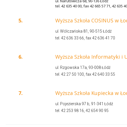
ul. Narutowicza 68, 90-136 Łódź
tel. 42 635 40 00, fax 42 665 57 71, 42 635 4
5.
Wyższa Szkoła COSINUS w Ło
ul. Wólczańska 81, 90-515 Łódź
tel.
42 636 33 66
, fax
42 636 41 70
6.
Wyższa Szkoła Informatyki i 
ul. Rzgowska 17a, 93-008 Łódź
tel. 42 27 50 100, fax 42 640 33 55
7.
Wyższa Szkoła Kupiecka w Łodz
ul. Pojezierska 97 b, 91-341 Łódź
tel. 42 253 98 16, 42 654 90 95