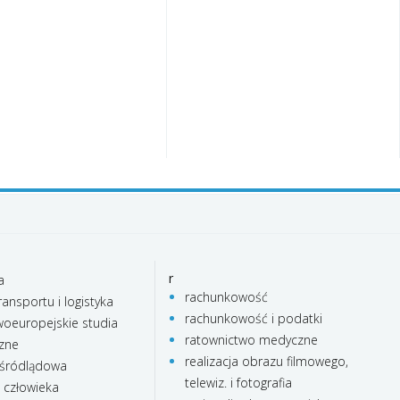
r
a
rachunkowość
ransportu i logistyka
rachunkowość i podatki
oeuropejskie studia
ratownictwo medyczne
czne
realizacja obrazu filmowego,
 śródlądowa
telewiz. i fotografia
e człowieka