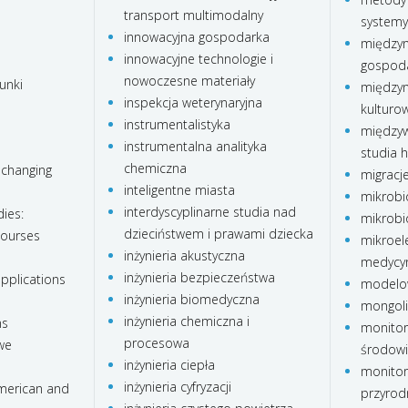
transport multimodalny
systemy
innowacyjna gospodarka
międzyn
innowacyjne technologie i
gospod
nowoczesne materiały
unki
międzyn
inspekcja weterynaryjna
kulturo
instrumentalistyka
międzyw
instrumentalna analityka
studia 
chemiczna
 changing
migracj
inteligentne miasta
mikrobi
interdyscyplinarne studia nad
ies:
mikrobi
dzieciństwem i prawami dziecka
courses
mikroele
inżynieria akustyczna
medycy
inżynieria bezpieczeństwa
pplications
modelo
inżynieria biomedyczna
mongoli
inżynieria chemiczna i
ns
monitor
procesowa
we
środow
inżynieria ciepła
monitor
inżynieria cyfryzacji
american and
przyrod