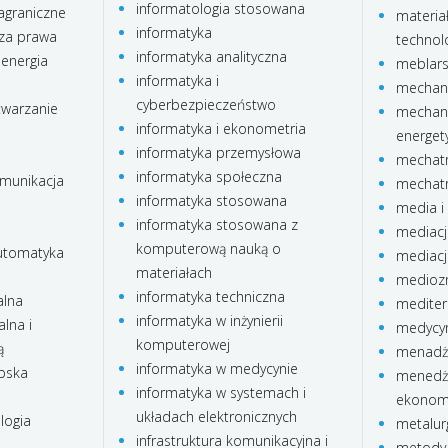
informatologia stosowana
agraniczne
materia
informatyka
za prawa
technolo
informatyka analityczna
 energia
meblar
informatyka i
mechani
cyberbezpieczeństwo
twarzanie
mechani
informatyka i ekonometria
energet
informatyka przemysłowa
mechatr
informatyka społeczna
omunikacja
mechatr
informatyka stosowana
media i 
informatyka stosowana z
mediacj
komputerową nauką o
automatyka
mediacj
materiałach
medioz
informatyka techniczna
alna
mediter
informatyka w inżynierii
lna i
medycyn
komputerowej
ą
menadże
informatyka w medycynie
ubska
menedże
informatyka w systemach i
ekonom
układach elektronicznych
logia
metalur
infrastruktura komunikacyjna i
metody 