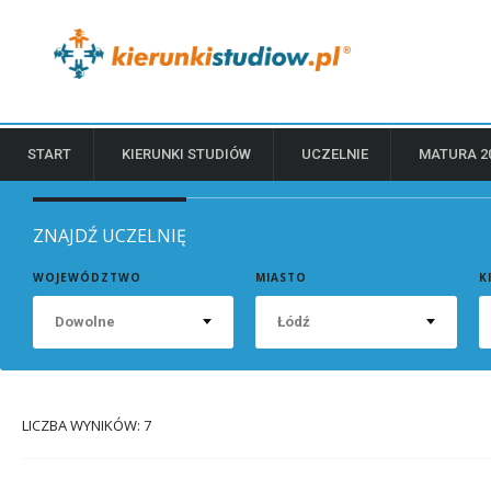
START
KIERUNKI STUDIÓW
UCZELNIE
MATURA 2
ZNAJDŹ UCZELNIĘ
WOJEWÓDZTWO
MIASTO
K
Dowolne
Łódź
LICZBA WYNIKÓW: 7