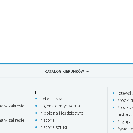
KATALOG KIERUNKÓW
h
łotewsk
hebraistyka
środki t
na w zakresie
higiena dentystyczna
środkow
hipologia i jeździectwo
history
na w zakresie
historia
żegluga
historia sztuki
żywieni