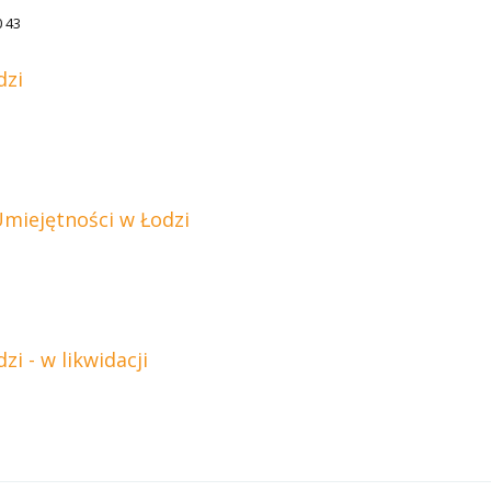
0 43
dzi
Umiejętności w Łodzi
i - w likwidacji