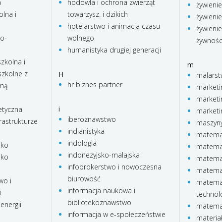
a
hodowla i ochrona zwierząt
żywienie
lna i
towarzysz. i dzikich
żywienie
hotelarstwo i animacja czasu
żywienie
no-
wolnego
żywnośc
humanistyka drugiej generacji
zkolna i
m
zkolne z
H
malars
hr biznes partner
lną
marketi
marketi
i
etyczna
marketi
iberoznawstwo
rastrukturze
maszyny
indianistyka
matema
indologia
sko
matemat
indonezyjsko-malajska
sko
matema
infobrokerstwo i nowoczesna
matema
biurowość
wo i
matemat
informacja naukowa i
i
technol
bibliotekoznawstwo
energii
matemat
informacja w e-społeczeństwie
materia