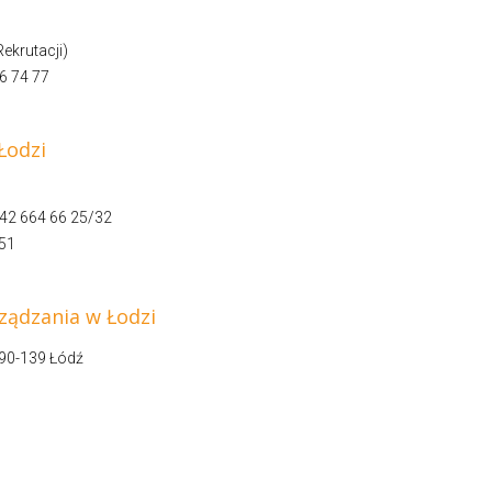
ekrutacji)
36 74 77
Łodzi
) 42 664 66 25/32
 51
ządzania w Łodzi
 90-139 Łódź