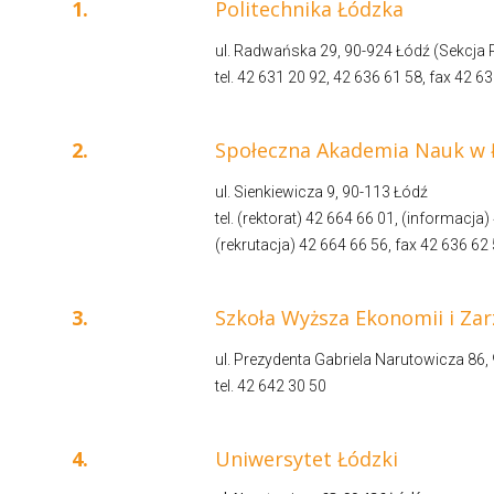
1.
Politechnika Łódzka
ul. Radwańska 29, 90-924 Łódź (Sekcja R
tel. 42 631 20 92, 42 636 61 58, fax 42 6
2.
Społeczna Akademia Nauk w 
ul. Sienkiewicza 9, 90-113 Łódź
tel. (rektorat) 42 664 66 01, (informacja
(rekrutacja) 42 664 66 56, fax 42 636 62
3.
Szkoła Wyższa Ekonomii i Zar
ul. Prezydenta Gabriela Narutowicza 86,
tel. 42 642 30 50
4.
Uniwersytet Łódzki