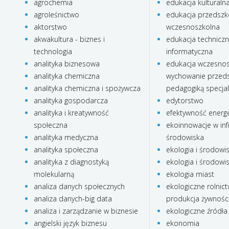
agrochemia
edukacja kulturaln
agroleśnictwo
edukacja przedszko
aktorstwo
wczesnoszkolna
akwakultura - biznes i
edukacja technicz
technologia
informatyczna
analityka biznesowa
edukacja wczesnos
analityka chemiczna
wychowanie przeds
analityka chemiczna i spożywcza
pedagogiką specja
analityka gospodarcza
edytorstwo
analityka i kreatywność
efektywność energ
społeczna
ekoinnowacje w inf
analityka medyczna
środowiska
analityka społeczna
ekologia i środowi
analityka z diagnostyką
ekologia i środowi
molekularną
ekologia miast
analiza danych społecznych
ekologiczne rolnict
analiza danych-big data
produkcja żywnośc
analiza i zarządzanie w biznesie
ekologiczne źródła 
angielski język biznesu
ekonomia