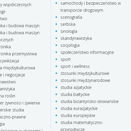
samochody i bezpieczeństwo w
ły współczesnych
transporcie drogowym
gii
scenografia
stwo
serbska
ka i budowa maszyn
sinologia
ka i budowa maszyn
skandynawistyka
ycznych
socjologia
onika
społeczeństwo informacyjne
onika przemysłowa
sport
cywilizacja
sport i wellness
a międzykulturowa
stosunki międzykulturowe
e i negocjacje
stosunki międzynarodowe
nawstwo
studia azjatyckie
anistyka
studia bałtyckie
a roślin
studia bizantyńsko-słowiańskie
r żywności i żywienia
studia eurazjatyckie
rskie studia
studia europejskie
iczno-prawne
studia matematyczno-
gia
przyrodnicze
ilościowe w ekonomii i