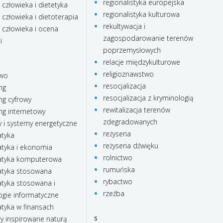
regionalistyka europejska
 człowieka i dietetyka
regionalistyka kulturowa
 człowieka i dietoterapia
rekultywacja i
 człowieka i ocena
zagospodarowanie terenów
i
poprzemysłowych
relacje międzykulturowe
religioznawstwo
two
resocjalizacja
ng
resocjalizacja z kryminologią
ng cyfrowy
rewitalizacja terenów
ng internetowy
zdegradowanych
 i systemy energetyczne
reżyseria
tyka
reżyseria dźwięku
yka i ekonomia
rolnictwo
tyka komputerowa
rumuńska
tyka stosowana
rybactwo
yka stosowana i
rzeźba
ogie informatyczne
yka w finansach
s
ły inspirowane naturą